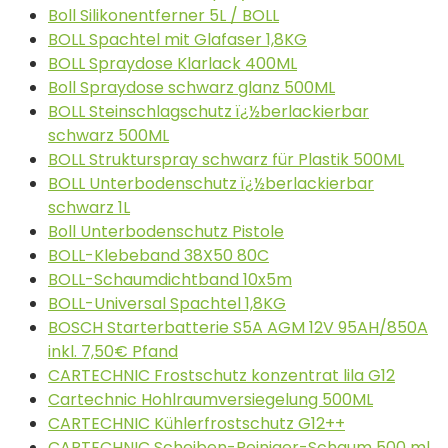
Boll Silikonentferner 5L / BOLL
BOLL Spachtel mit Glafaser 1,8KG
BOLL Spraydose Klarlack 400ML
Boll Spraydose schwarz glanz 500ML
BOLL Steinschlagschutz ï¿½berlackierbar
schwarz 500ML
BOLL Strukturspray schwarz für Plastik 500ML
BOLL Unterbodenschutz ï¿½berlackierbar
schwarz 1L
Boll Unterbodenschutz Pistole
BOLL-Klebeband 38X50 80C
BOLL-Schaumdichtband 10x5m
BOLL-Universal Spachtel 1,8KG
BOSCH Starterbatterie S5A AGM 12V 95AH/850A
inkl. 7,50€ Pfand
CARTECHNIC Frostschutz konzentrat lila G12
Cartechnic Hohlraumversiegelung 500ML
CARTECHNIC Kühlerfrostschutz G12++
CARTECHNIC Scheiben-Reiniger-Schaum 500 ml