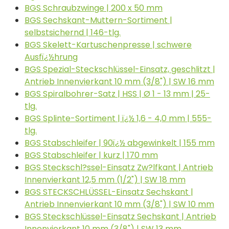
BGS Schraubzwinge | 200 x 50 mm
BGS Sechskant-Muttern-Sortiment |
selbstsichernd | 146-tlg.
BGS Skelett-Kartuschenpresse | schwere
Ausfï¿½hrung
BGS Spezial-Steckschlüssel-Einsatz, geschlitzt |
Antrieb Innenvierkant 10 mm (3/8") | SW 16 mm
BGS Spiralbohrer-Satz | HSS | Ø 1 - 13 mm | 25-
tlg.
BGS Splinte-Sortiment | ï¿½ 1,6 - 4,0 mm | 555-
tlg.
BGS Stabschleifer | 90ï¿½ abgewinkelt | 155 mm
BGS Stabschleifer | kurz | 170 mm
BGS Steckschl?ssel-Einsatz Zw?lfkant | Antrieb
Innenvierkant 12,5 mm (1/2") | SW 18 mm
BGS STECKSCHLÜSSEL-Einsatz Sechskant |
Antrieb Innenvierkant 10 mm (3/8") | SW 10 mm
BGS Steckschlüssel-Einsatz Sechskant | Antrieb
Innenvierkant 10 mm (3/8") | SW 13 mm