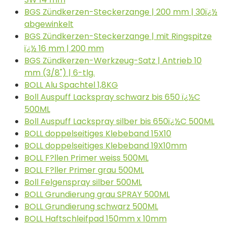
BGS Zündkerzen-Steckerzange | 200 mm | 30ï¿½
abgewinkelt
BGS Zündkerzen-Steckerzange | mit Ringspitze
ï¿½ 16 mm | 200 mm
BGS Zündkerzen-Werkzeug-Satz | Antrieb 10
mm (3/8") | 6-tlg.
BOLL Alu Spachtel 1,8KG
Boll Auspuff Lackspray schwarz bis 650 ï¿½C
500ML
Boll Auspuff Lackspray silber bis 650ï¿½C 500ML
BOLL doppelseitiges Klebeband 15X10
BOLL doppelseitiges Klebeband 19X10mm
BOLL F?llen Primer weiss 500ML
BOLL F?ller Primer grau 500ML
Boll Felgenspray silber 500ML
BOLL Grundierung grau SPRAY 500ML
BOLL Grundierung schwarz 500ML
BOLL Haftschleifpad 150mm x 10mm