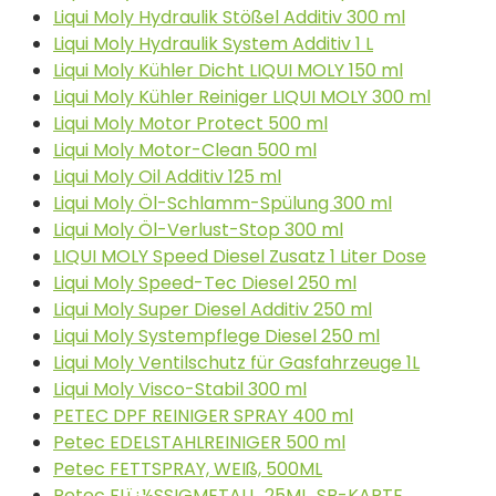
Liqui Moly Hydraulik Stößel Additiv 300 ml
Liqui Moly Hydraulik System Additiv 1 L
Liqui Moly Kühler Dicht LIQUI MOLY 150 ml
Liqui Moly Kühler Reiniger LIQUI MOLY 300 ml
Liqui Moly Motor Protect 500 ml
Liqui Moly Motor-Clean 500 ml
Liqui Moly Oil Additiv 125 ml
Liqui Moly Öl-Schlamm-Spülung 300 ml
Liqui Moly Öl-Verlust-Stop 300 ml
LIQUI MOLY Speed Diesel Zusatz 1 Liter Dose
Liqui Moly Speed-Tec Diesel 250 ml
Liqui Moly Super Diesel Additiv 250 ml
Liqui Moly Systempflege Diesel 250 ml
Liqui Moly Ventilschutz für Gasfahrzeuge 1L
Liqui Moly Visco-Stabil 300 ml
PETEC DPF REINIGER SPRAY 400 ml
Petec EDELSTAHLREINIGER 500 ml
Petec FETTSPRAY, WEIß, 500ML
Petec FLï¿½SSIGMETALL, 25ML, SB-KARTE