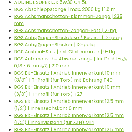
ADDINOL SUPERIOR 5W30 C4 5L
BGS Abschleppstange | max. 2000 kg | 1,8 m
BGS Achsmanschetten-Klemmen-Zange | 235
mm
BGS Achsmanschetten-Zangen-Satz | 2-tlg.
BGS Anhï¿½nger-Steckdose / Buchse | 13-polig
BGS Anhï¿½nger-Stecker | 13-polig
BGS Ausbeul-Satz | mit Gleithammer | 9-tlg.
BGS Automatische Abisolierzange | für Draht-ï¿½
0,13 - 6 mmï¿½ | 210 mm
BGS Bit-Einsatz | Antrieb Innenvierkant 10 mm
(3/8") | T-Profil (für Torx) mit Bohrung T40
BGS Bit-Einsatz | Antrieb Innenvierkant 10 mm
(3/8") | T-Profil (für Torx) T27
BGS Bit-Einsatz | Antrieb Innenvierkant 12,5 mm
(1/2") | Innensechskant 6 mm
BGS Bit-Einsatz | Antrieb Innenvierkant 12,5 mm
(1/2") | Innenvielzahn (für XZN) M14
BGS Bit-Einsatz | Antrieb Innenvierkant 12,5 mm