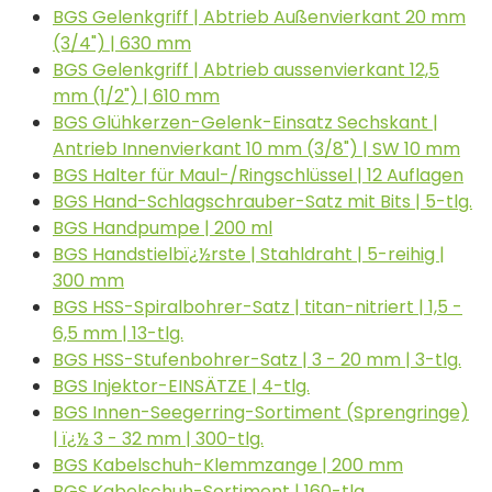
BGS Gelenkgriff | Abtrieb Außenvierkant 20 mm
(3/4") | 630 mm
BGS Gelenkgriff | Abtrieb aussenvierkant 12,5
mm (1/2") | 610 mm
BGS Glühkerzen-Gelenk-Einsatz Sechskant |
Antrieb Innenvierkant 10 mm (3/8") | SW 10 mm
BGS Halter für Maul-/Ringschlüssel | 12 Auflagen
BGS Hand-Schlagschrauber-Satz mit Bits | 5-tlg.
BGS Handpumpe | 200 ml
BGS Handstielbï¿½rste | Stahldraht | 5-reihig |
300 mm
BGS HSS-Spiralbohrer-Satz | titan-nitriert | 1,5 -
6,5 mm | 13-tlg.
BGS HSS-Stufenbohrer-Satz | 3 - 20 mm | 3-tlg.
BGS Injektor-EINSÄTZE | 4-tlg.
BGS Innen-Seegerring-Sortiment (Sprengringe)
| ï¿½ 3 - 32 mm | 300-tlg.
BGS Kabelschuh-Klemmzange | 200 mm
BGS Kabelschuh-Sortiment | 160-tlg.