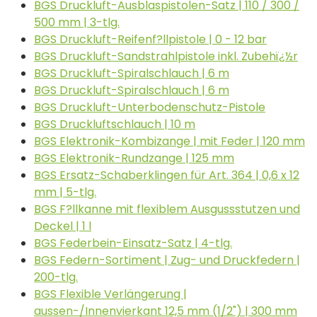
BGS Druckluft-Ausblaspistolen-Satz | 110 / 300 /
500 mm | 3-tlg.
BGS Druckluft-Reifenf?llpistole | 0 - 12 bar
BGS Druckluft-Sandstrahlpistole inkl. Zubehï¿½r
BGS Druckluft-Spiralschlauch | 6 m
BGS Druckluft-Spiralschlauch | 6 m
BGS Druckluft-Unterbodenschutz-Pistole
BGS Druckluftschlauch | 10 m
BGS Elektronik-Kombizange | mit Feder | 120 mm
BGS Elektronik-Rundzange | 125 mm
BGS Ersatz-Schaberklingen für Art. 364 | 0,6 x 12
mm | 5-tlg.
BGS F?llkanne mit flexiblem Ausgussstutzen und
Deckel | 1 l
BGS Federbein-Einsatz-Satz | 4-tlg.
BGS Federn-Sortiment | Zug- und Druckfedern |
200-tlg.
BGS Flexible Verlängerung |
aussen-/Innenvierkant 12,5 mm (1/2") | 300 mm