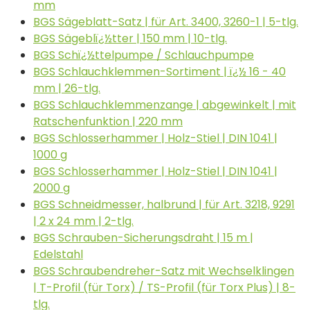
mm
BGS Sägeblatt-Satz | für Art. 3400, 3260-1 | 5-tlg.
BGS Sägeblï¿½tter | 150 mm | 10-tlg.
BGS Schï¿½ttelpumpe / Schlauchpumpe
BGS Schlauchklemmen-Sortiment | ï¿½ 16 - 40
mm | 26-tlg.
BGS Schlauchklemmenzange | abgewinkelt | mit
Ratschenfunktion | 220 mm
BGS Schlosserhammer | Holz-Stiel | DIN 1041 |
1000 g
BGS Schlosserhammer | Holz-Stiel | DIN 1041 |
2000 g
BGS Schneidmesser, halbrund | für Art. 3218, 9291
| 2 x 24 mm | 2-tlg.
BGS Schrauben-Sicherungsdraht | 15 m |
Edelstahl
BGS Schraubendreher-Satz mit Wechselklingen
| T-Profil (für Torx) / TS-Profil (für Torx Plus) | 8-
tlg.