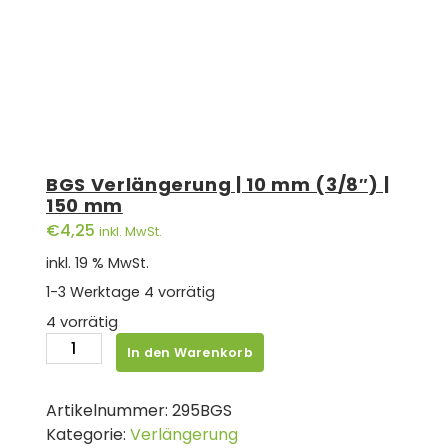
BGS Verlängerung | 10 mm (3/8″) |
150 mm
€
4,25
inkl. MwSt.
inkl. 19 % MwSt.
1-3 Werktage
4 vorrätig
4 vorrätig
BGS
In den Warenkorb
Verlängerung
|
Artikelnummer:
295BGS
10
Kategorie:
Verlängerung
mm