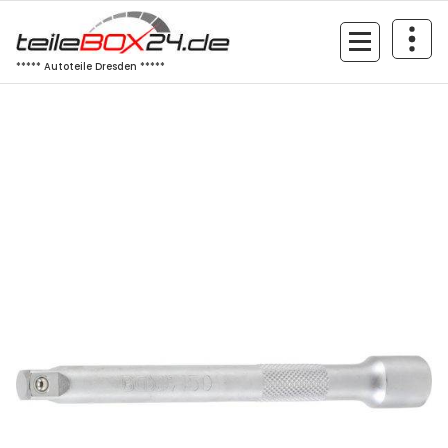
Zum
Inhalt
springen
***** Autoteile Dresden *****