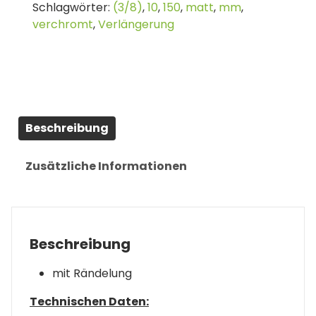
Schlagwörter:
(3/8)
,
10
,
150
,
matt
,
mm
,
(3/8")
verchromt
,
Verlängerung
|
150
mm
Menge
Beschreibung
Zusätzliche Informationen
Beschreibung
mit Rändelung
Technischen Daten: