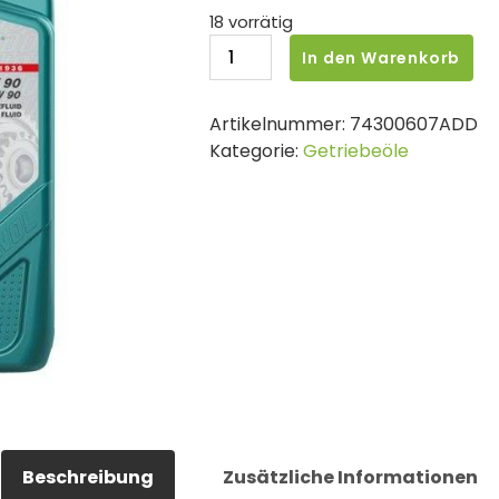
18 vorrätig
ADDINOL
In den Warenkorb
Getriebeöl
GH
Artikelnummer:
74300607ADD
75W-
Kategorie:
Getriebeöle
90
1L
Menge
Beschreibung
Zusätzliche Informationen