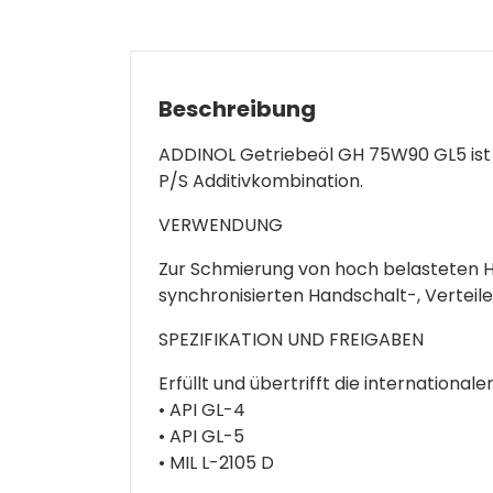
Beschreibung
ADDINOL Getriebeöl GH 75W90 GL5 ist e
P/S Additivkombination.
VERWENDUNG
Zur Schmierung von hoch belasteten H
synchronisierten Handschalt-, Verteil
SPEZIFIKATION UND FREIGABEN
Erfüllt und übertrifft die internationale
• API GL-4
• API GL-5
• MIL L-2105 D