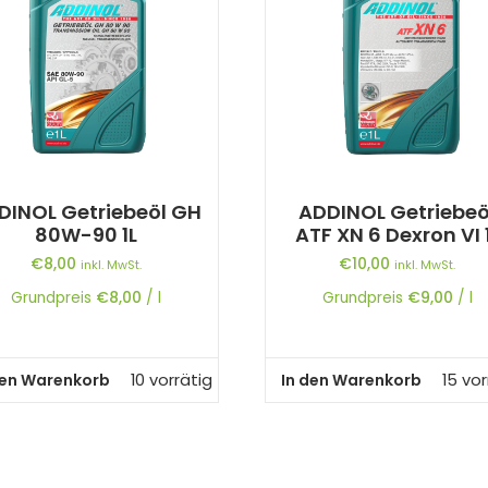
DINOL Getriebeöl GH
ADDINOL Getriebeö
80W-90 1L
ATF XN 6 Dexron VI 
€
8,00
€
10,00
inkl. MwSt.
inkl. MwSt.
Grundpreis
€
8,00
/
l
Grundpreis
€
9,00
/
l
den Warenkorb
In den Warenkorb
10 vorrätig
15 vor