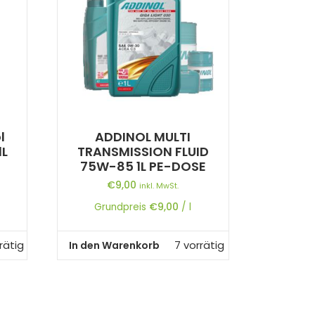
l
ADDINOL MULTI
1L
TRANSMISSION FLUID
75W-85 1L PE-DOSE
€
9,00
inkl. MwSt.
Grundpreis
€
9,00
/
l
In den Warenkorb
rätig
7 vorrätig