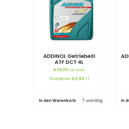
ADDINOL Getriebeöl
AD
ATF DCT 4L
€
39,00
inkl. MwSt.
Grundpreis
€
8,94
/
l
In den Warenkorb
In 
7 vorrätig