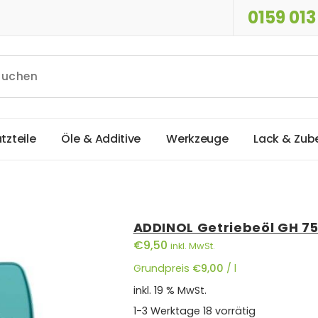
0159 013
a
t
z
t
e
i
l
e
Ö
l
e
&
A
d
d
i
t
i
v
e
W
e
r
k
z
e
u
g
e
L
a
c
k
&
Z
u
b
ADDINOL Getriebeöl GH 7
€
9,50
inkl. MwSt.
Grundpreis
€
9,00
/
l
inkl. 19 % MwSt.
1-3 Werktage
18 vorrätig