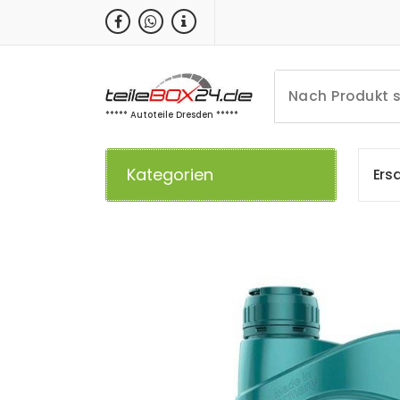
Zum
Inhalt
springen
***** Autoteile Dresden *****
Kategorien
E
r
s