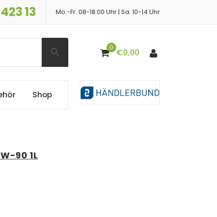
 423 13
Mo.-Fr. 08-18:00 Uhr | Sa. 10-14 Uhr
0
€
0,00
e
h
ö
r
S
h
o
p
5W-90 1L