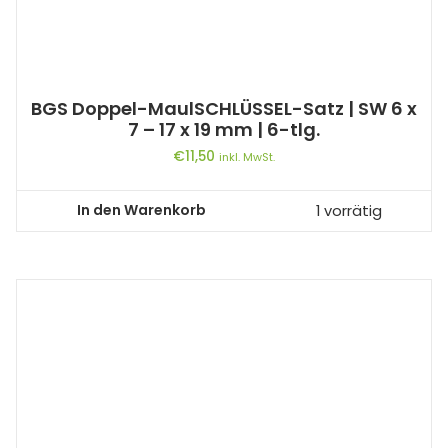
BGS Doppel-MaulSCHLÜSSEL-Satz | SW 6 x
7 – 17 x 19 mm | 6-tlg.
€
11,50
inkl. MwSt.
In den Warenkorb
1 vorrätig