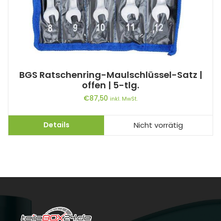
BGS Ratschenring-Maulschlüssel-Satz |
offen | 5-tlg.
€
87,50
inkl. MwSt.
Details
Nicht vorrätig