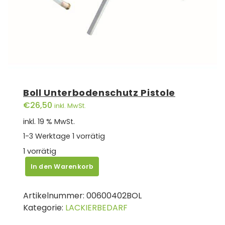
Boll Unterbodenschutz Pistole
€
26,50
inkl. MwSt.
inkl. 19 % MwSt.
1-3 Werktage
1 vorrätig
1 vorrätig
Boll
In den Warenkorb
Unterbodenschutz
Pistole
Artikelnummer:
00600402BOL
Menge
Kategorie:
LACKIERBEDARF