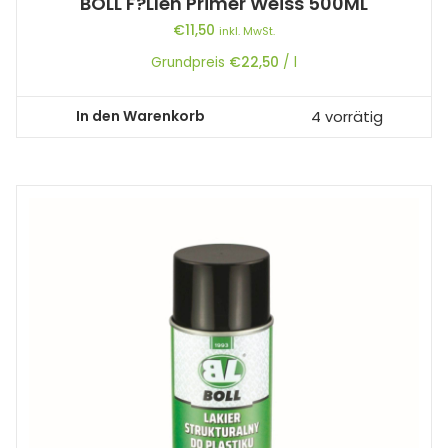
BOLL F?llen Primer Weiss 500ML
€
11,50
inkl. MwSt.
Grundpreis
€
22,50
/
l
In den Warenkorb
4 vorrätig