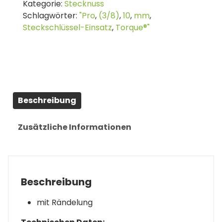
Kategorie:
Stecknuss
|
Schlagwörter:
"Pro
,
(3/8)
,
10
,
mm
,
Antrieb
Steckschlüssel-Einsatz
,
Torque®"
Innenvierkant
10
mm
(3/8")
|
SW
Beschreibung
10
mm
Menge
Zusätzliche Informationen
Beschreibung
mit Rändelung