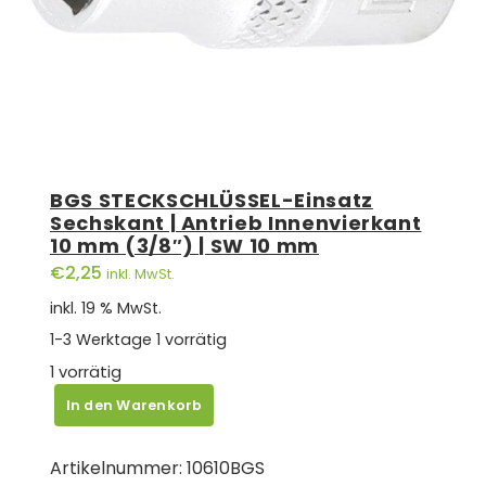
BGS STECKSCHLÜSSEL-Einsatz
Sechskant | Antrieb Innenvierkant
10 mm (3/8″) | SW 10 mm
€
2,25
inkl. MwSt.
inkl. 19 % MwSt.
1-3 Werktage
1 vorrätig
1 vorrätig
BGS
In den Warenkorb
STECKSCHLÜSSEL-
Einsatz
Artikelnummer:
10610BGS
Sechskant