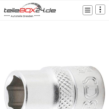
Zum
Inhalt
springen
***** Autoteile Dresden *****