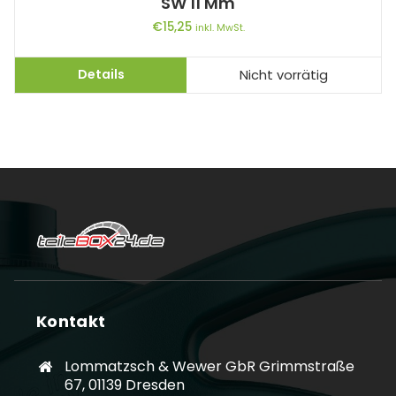
SW 11 Mm
€
15,25
inkl. MwSt.
Details
Nicht vorrätig
Kontakt
Lommatzsch & Wewer GbR Grimmstraße
67, 01139 Dresden