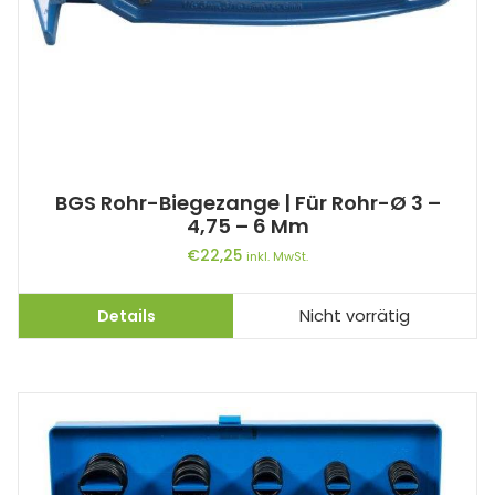
BGS Rohr-Biegezange | Für Rohr-Ø 3 –
4,75 – 6 Mm
€
22,25
inkl. MwSt.
Details
Nicht vorrätig