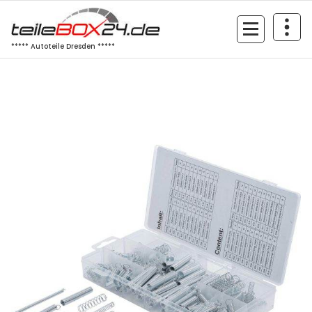
Zum
Inhalt
springen
***** Autoteile Dresden *****