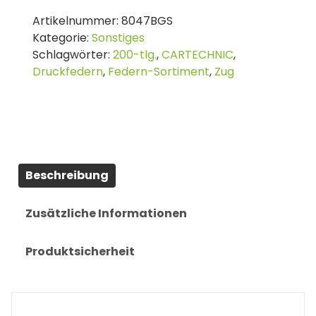
Sortiment
Artikelnummer:
8047BGS
|
Kategorie:
Sonstiges
Zug-
Schlagwörter:
200-tlg.
,
CARTECHNIC
,
und
Druckfedern
,
Federn-Sortiment
,
Zug
Druckfedern
|
200-
tlg.
Menge
Beschreibung
Zusätzliche Informationen
Produktsicherheit