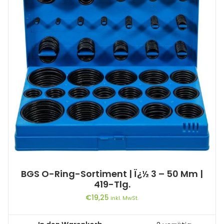
BGS O-Ring-Sortiment | Ï¿½ 3 – 50 Mm |
419-Tlg.
€
19,25
inkl. MwSt.