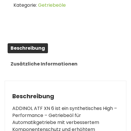
Kategorie:
Getriebeöle
6
Dexron
VI
1L
Menge
Beschreibung
Zusätzliche Informationen
Beschreibung
ADDINOL ATF XN 6 ist ein synthetisches High –
Performance – Getriebeöl für
Automatikgetriebe mit verbessertem
Komponentenschutz und erhöhtem