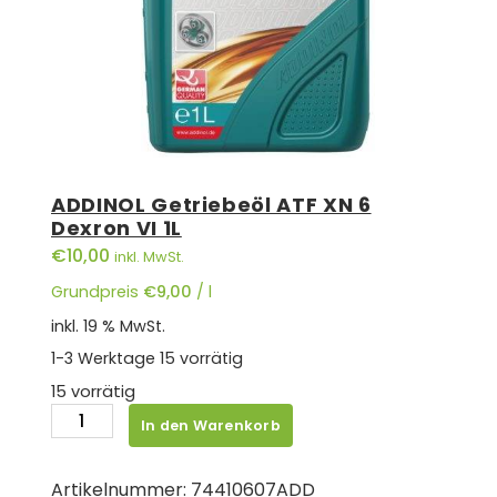
ADDINOL Getriebeöl ATF XN 6
Dexron VI 1L
€
10,00
inkl. MwSt.
Grundpreis
€
9,00
/
l
inkl. 19 % MwSt.
1-3 Werktage
15 vorrätig
15 vorrätig
ADDINOL
In den Warenkorb
Getriebeöl
ATF
Artikelnummer:
74410607ADD
XN