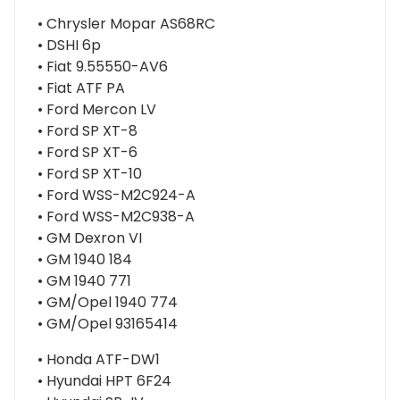
• Chrysler Mopar AS68RC
• DSHI 6p
• Fiat 9.55550-AV6
• Fiat ATF PA
• Ford Mercon LV
• Ford SP XT-8
• Ford SP XT-6
• Ford SP XT-10
• Ford WSS-M2C924-A
• Ford WSS-M2C938-A
• GM Dexron VI
• GM 1940 184
• GM 1940 771
• GM/Opel 1940 774
• GM/Opel 93165414
• Honda ATF-DW1
• Hyundai HPT 6F24