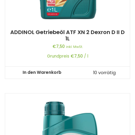
ADDINOL Getriebeöl ATF XN 2 Dexron D II D
1L
€
7,50
inkl. MwSt.
Grundpreis
€
7,50
/
l
In den Warenkorb
10 vorrätig