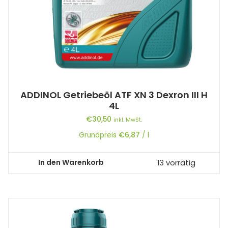
ADDINOL Getriebeöl ATF XN 3 Dexron III H
4L
€
30,50
inkl. MwSt.
Grundpreis
€
6,87
/
l
In den Warenkorb
13 vorrätig