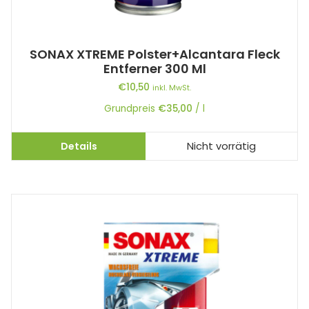
SONAX XTREME Polster+Alcantara Fleck
Entferner 300 Ml
€
10,50
inkl. MwSt.
Grundpreis
€
35,00
/
l
Details
Nicht vorrätig