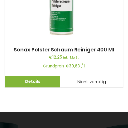
Sonax Polster Schaum Reiniger 400 Ml
€
12,25
inkl. MwSt.
Grundpreis
€
30,63
/
l
Details
Nicht vorrätig