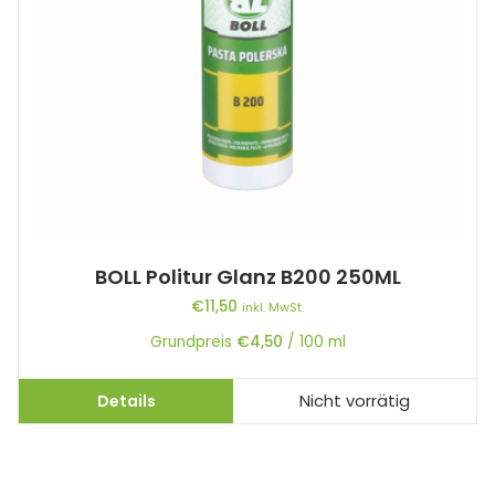
BOLL Politur Glanz B200 250ML
€
11,50
inkl. MwSt.
Grundpreis
€
4,50
/
100
ml
Details
Nicht vorrätig