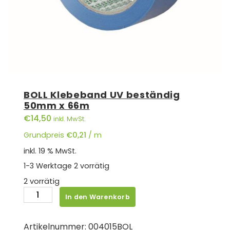
BOLL Klebeband UV beständig
50mm x 66m
€
14,50
inkl. MwSt.
Grundpreis
€
0,21
/
m
inkl. 19 % MwSt.
1-3 Werktage
2 vorrätig
2 vorrätig
BOLL
In den Warenkorb
Klebeband
UV
Artikelnummer:
004015BOL
beständig