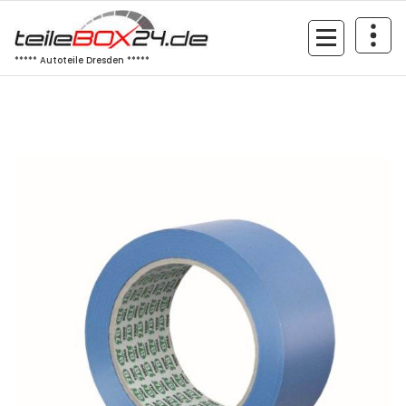
Zum
Inhalt
springen
***** Autoteile Dresden *****