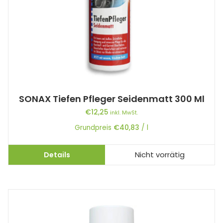
SONAX Tiefen Pfleger Seidenmatt 300 Ml
€
12,25
inkl. MwSt.
Grundpreis
€
40,83
/
l
Details
Nicht vorrätig