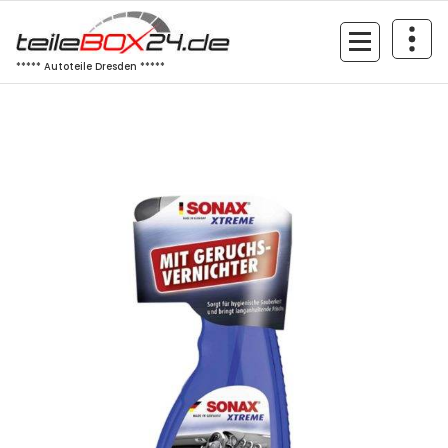
Zum
Inhalt
springen
***** Autoteile Dresden *****