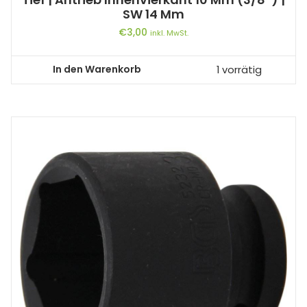
SW 14 Mm
€
3,00
inkl. MwSt.
In den Warenkorb
1 vorrätig