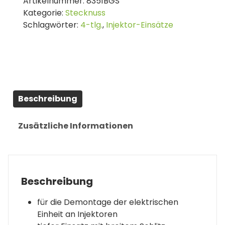
Artikelnummer:
8351BGS
|
Kategorie:
Stecknuss
4-
Schlagwörter:
4-tlg.
,
Injektor-Einsätze
tlg.
Menge
Beschreibung
Zusätzliche Informationen
Beschreibung
für die Demontage der elektrischen
Einheit an Injektoren