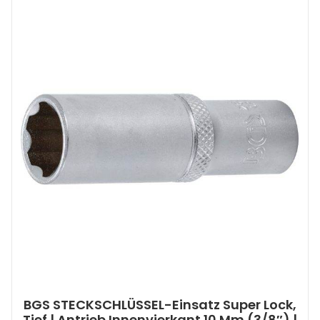
BGS STECKSCHLÜSSEL-Einsatz Super Lock,
Tief | Antrieb Innenvierkant 10 Mm (3/8″) |