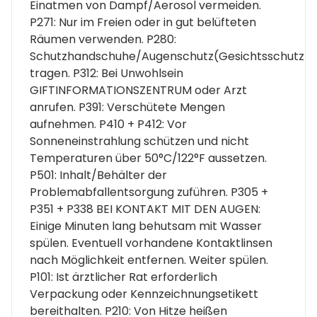
Einatmen von Dampf/Aerosol vermeiden.
P271: Nur im Freien oder in gut belüfteten
Räumen verwenden. P280:
Schutzhandschuhe/Augenschutz(Gesichtsschutz
tragen. P312: Bei Unwohlsein
GIFTINFORMATIONSZENTRUM oder Arzt
anrufen. P391: Verschütete Mengen
aufnehmen. P410 + P412: Vor
Sonneneinstrahlung schützen und nicht
Temperaturen über 50°C/122°F aussetzen.
P501: Inhalt/Behälter der
Problemabfallentsorgung zuführen. P305 +
P351 + P338 BEI KONTAKT MIT DEN AUGEN:
Einige Minuten lang behutsam mit Wasser
spülen. Eventuell vorhandene Kontaktlinsen
nach Möglichkeit entfernen. Weiter spülen.
P101: Ist ärztlicher Rat erforderlich
Verpackung oder Kennzeichnungsetikett
bereithalten. P210: Von Hitze heißen