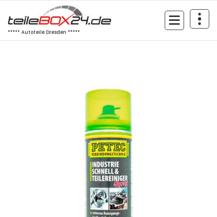
Zum
Inhalt
springen
***** Autoteile Dresden *****