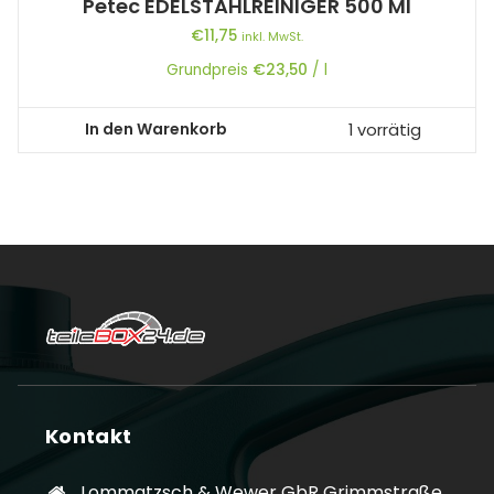
Petec EDELSTAHLREINIGER 500 Ml
€
11,75
inkl. MwSt.
Grundpreis
€
23,50
/
l
In den Warenkorb
1 vorrätig
Kontakt
Lommatzsch & Wewer GbR Grimmstraße