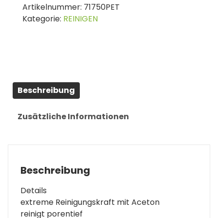
Artikelnummer:
71750PET
&
Kategorie:
REINIGEN
TEILEREINIGER
SPRAY,
ACETON,
500ML
Menge
Beschreibung
Zusätzliche Informationen
Beschreibung
Details
extreme Reinigungskraft mit Aceton
reinigt porentief