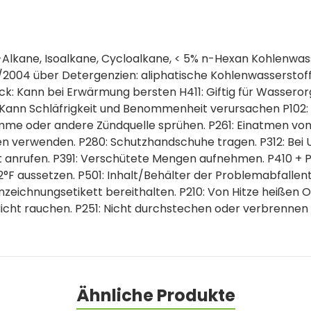
-Alkane, Isoalkane, Cycloalkane, < 5% n-Hexan Kohlenwass
/2004 über Detergenzien: aliphatische Kohlenwassersto
ck: Kann bei Erwärmung bersten H411: Giftig für Wasseror
 Kann Schläfrigkeit und Benommenheit verursachen P102: 
lamme oder andere Zündquelle sprühen. P261: Einatmen vo
en verwenden. P280: Schutzhandschuhe tragen. P312: Bei
nrufen. P391: Verschütete Mengen aufnehmen. P410 + P4
 aussetzen. P501: Inhalt/Behälter der Problemabfallentso
nzeichnungsetikett bereithalten. P210: Von Hitze heiße
Nicht rauchen. P251: Nicht durchstechen oder verbrennen
Ähnliche Produkte