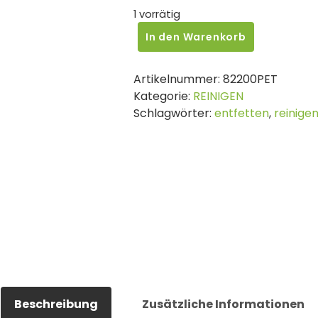
1 vorrätig
Petec
In den Warenkorb
MULTI-
CLEANER
Artikelnummer:
82200PET
SPRAY,
Kategorie:
REINIGEN
200ML
Schlagwörter:
entfetten
,
reinige
Menge
Beschreibung
Zusätzliche Informationen