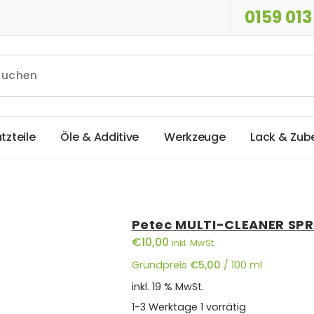
0159 013
a
t
z
t
e
i
l
e
Ö
l
e
&
A
d
d
i
t
i
v
e
W
e
r
k
z
e
u
g
e
L
a
c
k
&
Z
u
b
Petec MULTI-CLEANER SPR
€
10,00
inkl. MwSt.
Grundpreis
€
5,00
/
100
ml
inkl. 19 % MwSt.
1-3 Werktage
1 vorrätig