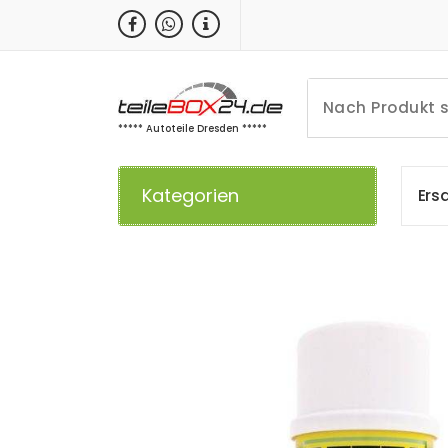
Zum
Inhalt
springen
***** Autoteile Dresden *****
Kategorien
E
r
s