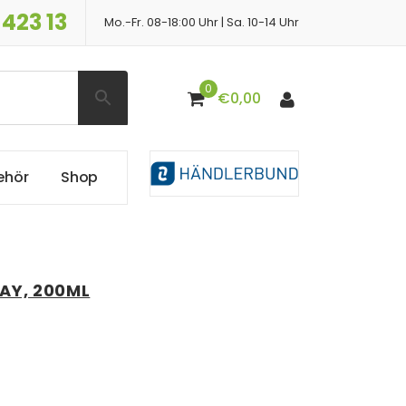
 423 13
Mo.-Fr. 08-18:00 Uhr | Sa. 10-14 Uhr
0
€
0,00
e
h
ö
r
S
h
o
p
AY, 200ML