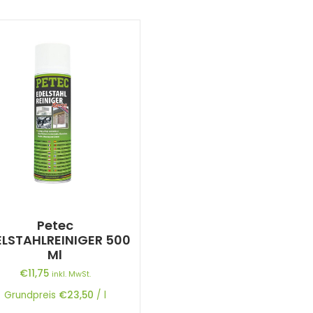
Petec
ELSTAHLREINIGER 500
Ml
€
11,75
inkl. MwSt.
Grundpreis
€
23,50
/
l