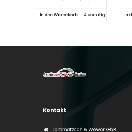
In den Warenkorb
In 
4 vorrätig
Kontakt
Lommatzsch & Wewer GbR