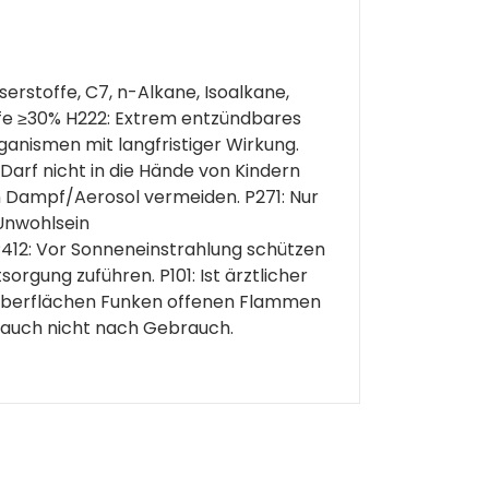
erstoffe, C7, n-Alkane, Isoalkane,
ffe ≥30% H222: Extrem entzündbares
ganismen mit langfristiger Wirkung.
Darf nicht in die Hände von Kindern
n Dampf/Aerosol vermeiden. P271: Nur
 Unwohlsein
12: Vor Sonneneinstrahlung schützen
rgung zuführen. P101: Ist ärztlicher
n Oberflächen Funken offenen Flammen
 auch nicht nach Gebrauch.