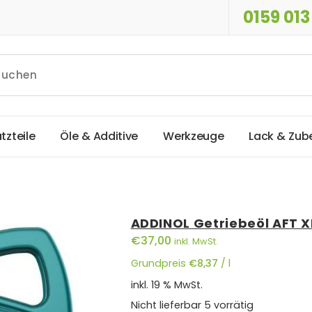
0159 013
a
t
z
t
e
i
l
e
Ö
l
e
&
A
d
d
i
t
i
v
e
W
e
r
k
z
e
u
g
e
L
a
c
k
&
Z
u
b
ADDINOL Getriebeöl AFT X
€
37,00
inkl. MwSt.
Grundpreis
€
8,37
/
l
inkl. 19 % MwSt.
Nicht lieferbar
5 vorrätig