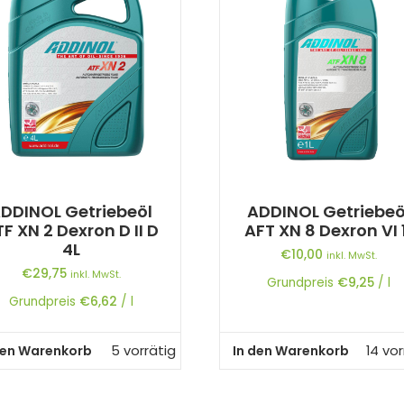
DDINOL Getriebeöl
ADDINOL Getriebeö
F XN 2 Dexron D II D
AFT XN 8 Dexron VI 
4L
€
10,00
inkl. MwSt.
€
29,75
inkl. MwSt.
Grundpreis
€
9,25
/
l
Grundpreis
€
6,62
/
l
den Warenkorb
In den Warenkorb
5 vorrätig
14 vor