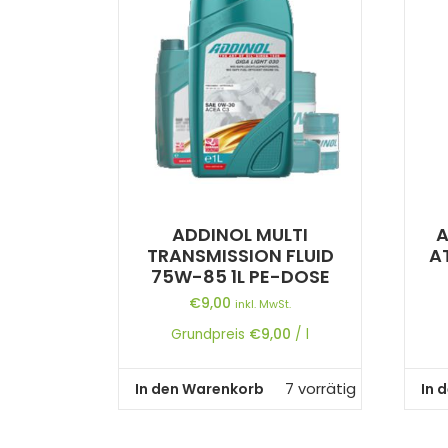
ADDINOL MULTI
A
TRANSMISSION FLUID
AT
75W-85 1L PE-DOSE
€
9,00
inkl. MwSt.
Grundpreis
€
9,00
/
l
In den Warenkorb
In 
7 vorrätig