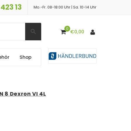
 423 13
Mo.-Fr. 08-18:00 Uhr | Sa. 10-14 Uhr
0
€
0,00
e
h
ö
r
S
h
o
p
N 8 Dexron VI 4L