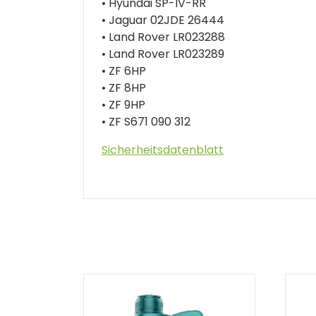
• Hyundai SP-IV-RR
• Jaguar 02JDE 26444
• Land Rover LR023288
• Land Rover LR023289
• ZF 6HP
• ZF 8HP
• ZF 9HP
• ZF S671 090 312
Sicherheitsdatenblatt