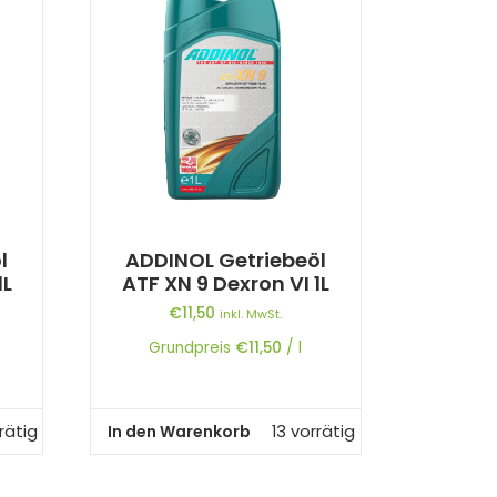
l
ADDINOL Getriebeöl
1L
ATF XN 9 Dexron VI 1L
€
11,50
inkl. MwSt.
Grundpreis
€
11,50
/
l
In den Warenkorb
rätig
13 vorrätig