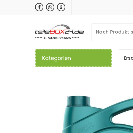
Zum
Inhalt
springen
***** Autoteile Dresden *****
Kategorien
E
r
s