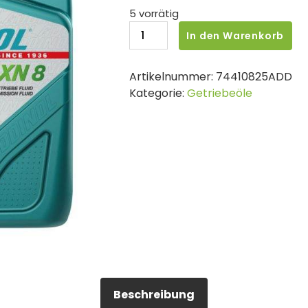
5 vorrätig
ADDINOL
In den Warenkorb
Getriebeöl
AFT
Artikelnummer:
74410825ADD
XN
Kategorie:
Getriebeöle
8
Dexron
VI
4L
Menge
Beschreibung