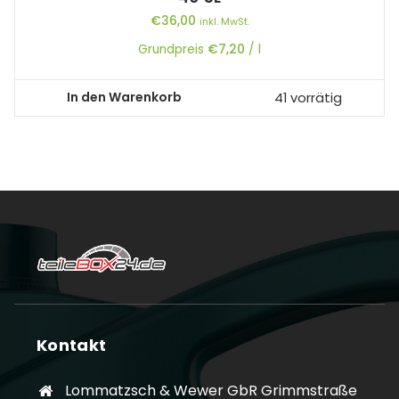
€
36,00
inkl. MwSt.
Grundpreis
€
7,20
/
l
In den Warenkorb
41 vorrätig
Kontakt
Lommatzsch & Wewer GbR Grimmstraße