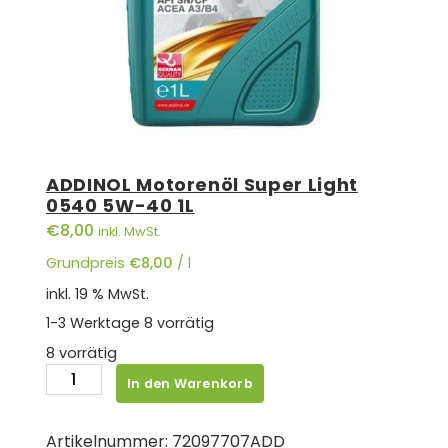
ADDINOL Motorenöl Super Light
0540 5W-40 1L
€
8,00
inkl. MwSt.
Grundpreis
€
8,00
/
l
inkl. 19 % MwSt.
1-3 Werktage
8 vorrätig
8 vorrätig
ADDINOL
In den Warenkorb
Motorenöl
Super
Artikelnummer:
72097707ADD
Light