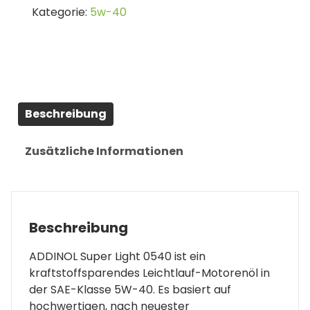
Kategorie:
5w-40
0540
5W-
40
1L
Menge
Beschreibung
Zusätzliche Informationen
Beschreibung
ADDINOL Super Light 0540 ist ein
kraftstoffsparendes Leichtlauf-Motorenöl in
der SAE-Klasse 5W-40. Es basiert auf
hochwertigen, nach neuester