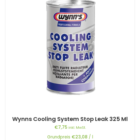
Wynns Cooling System Stop Leak 325 Ml
€
7,75
inkl. MwSt.
Grundpreis
€
23,08
/
l