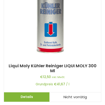
Liqui Moly Kühler Reiniger LIQUI MOLY 300
Ml
€
12,50
inkl. MwSt.
Grundpreis
€
41,67
/
l
Details
Nicht vorrätig