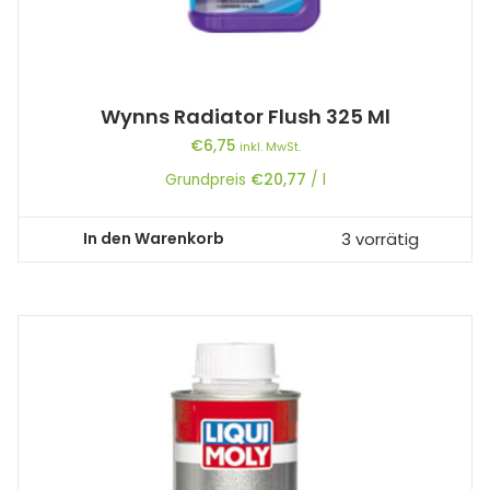
Wynns Radiator Flush 325 Ml
€
6,75
inkl. MwSt.
Grundpreis
€
20,77
/
l
In den Warenkorb
3 vorrätig