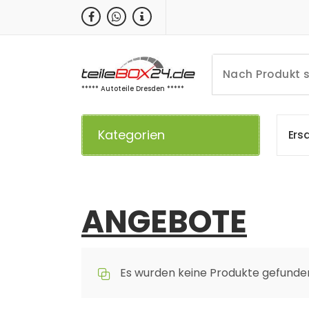
Zum
Inhalt
springen
***** Autoteile Dresden *****
Kategorien
E
r
s
ANGEBOTE
Es wurden keine Produkte gefunden