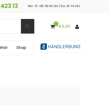
 423 13
Mo.-Fr. 08-18:00 Uhr | Sa. 10-14 Uhr
0
€
0,00
e
h
ö
r
S
h
o
p