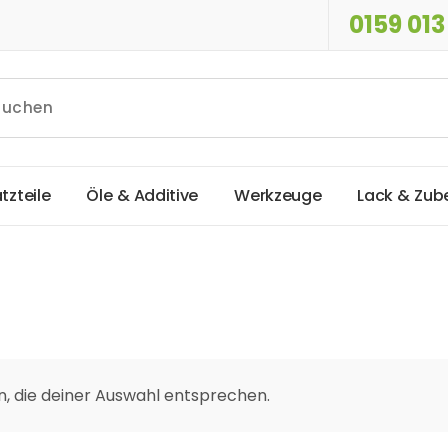
0159 013
a
t
z
t
e
i
l
e
Ö
l
e
&
A
d
d
i
t
i
v
e
W
e
r
k
z
e
u
g
e
L
a
c
k
&
Z
u
b
, die deiner Auswahl entsprechen.