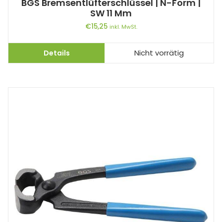
BGS Bremsentlüfterschlüssel | N-Form |
SW 11 Mm
€
15,25
inkl. MwSt.
Details
Nicht vorrätig