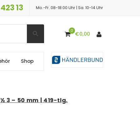
 423 13
Mo.-Fr. 08-18:00 Uhr | Sa. 10-14 Uhr
0
€
0,00
e
h
ö
r
S
h
o
p
½ 3 – 50 mm | 419-tlg.