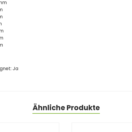
 mm
mm
mm
m
mm
mm
mm
gnet: Ja
Ähnliche Produkte