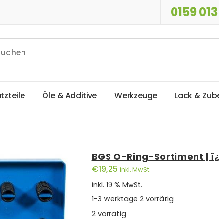
0159 013
a
t
z
t
e
i
l
e
Ö
l
e
&
A
d
d
i
t
i
v
e
W
e
r
k
z
e
u
g
e
L
a
c
k
&
Z
u
b
BGS O-Ring-Sortiment | ï¿
€
19,25
inkl. MwSt.
inkl. 19 % MwSt.
1-3 Werktage
2 vorrätig
2 vorrätig