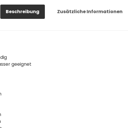
Beschreibung
Zusätzliche Informationen
ndig
wasser geeignet
m
m
m