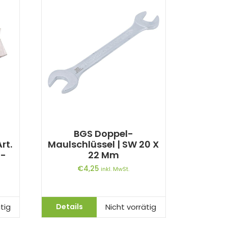
BGS Doppel-
rt.
Maulschlüssel | SW 20 X
5-
22 Mm
€
4,25
inkl. MwSt.
Details
tig
Nicht vorrätig