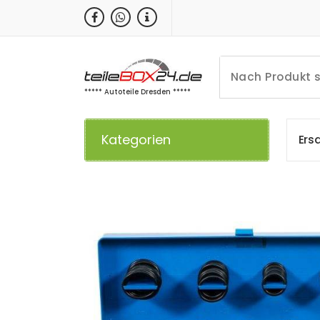
Zum
Inhalt
springen
***** Autoteile Dresden *****
Kategorien
E
r
s