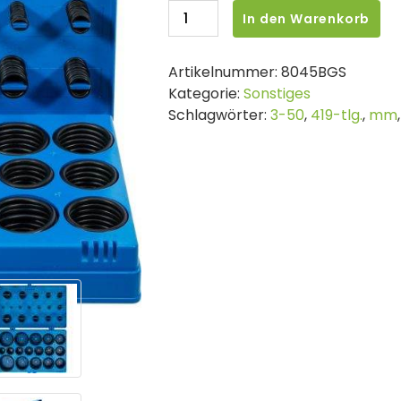
BGS
In den Warenkorb
O-
Ring-
Artikelnummer:
8045BGS
Sortiment
Kategorie:
Sonstiges
|
Schlagwörter:
3-50
,
419-tlg.
,
mm
ï¿½
3
-
50
mm
|
419-
tlg.
Menge