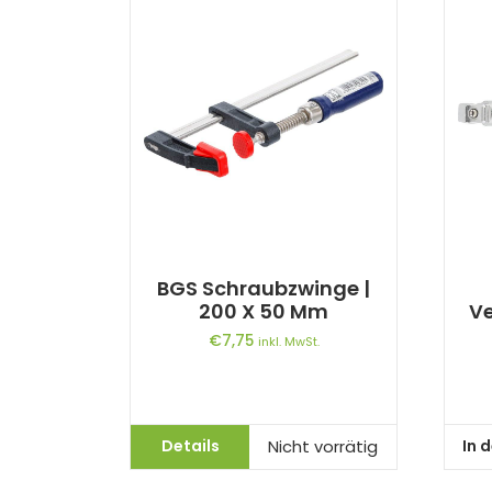
BGS Schraubzwinge |
200 X 50 Mm
Ve
€
7,75
inkl. MwSt.
Details
In 
Nicht vorrätig