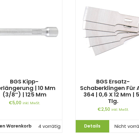
BGS Kipp-
BGS Ersatz-
rlängerung | 10 Mm
Schaberklingen Für A
(3/8″) | 125 Mm
364 | 0,6 X 12 Mm | 
Tlg.
€
5,00
inkl. MwSt.
€
2,50
inkl. MwSt.
den Warenkorb
Details
4 vorrätig
Nicht vorrä