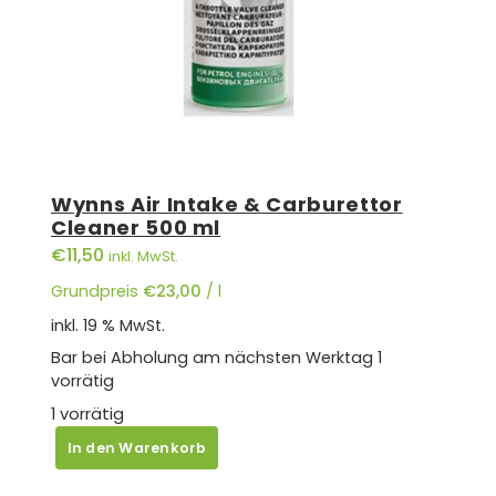
Wynns Air Intake & Carburettor
Cleaner 500 ml
€
11,50
inkl. MwSt.
Grundpreis
€
23,00
/
l
inkl. 19 % MwSt.
Bar bei Abholung am nächsten Werktag
1
vorrätig
1 vorrätig
Wynns
In den Warenkorb
Air
Intake