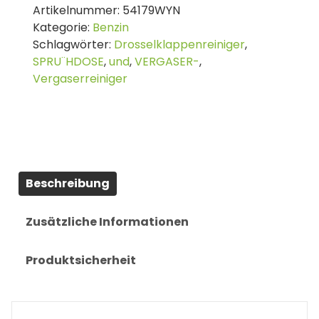
Artikelnummer:
54179WYN
&
Kategorie:
Benzin
Carburettor
Schlagwörter:
Drosselklappenreiniger
,
Cleaner
SPRU¨HDOSE
,
und
,
VERGASER-
,
500
Vergaserreiniger
ml
Menge
Beschreibung
Zusätzliche Informationen
Produktsicherheit