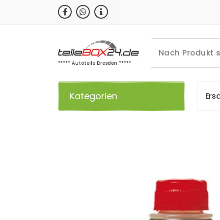
Zum
Inhalt
springen
***** Autoteile Dresden *****
Kategorien
E
r
s