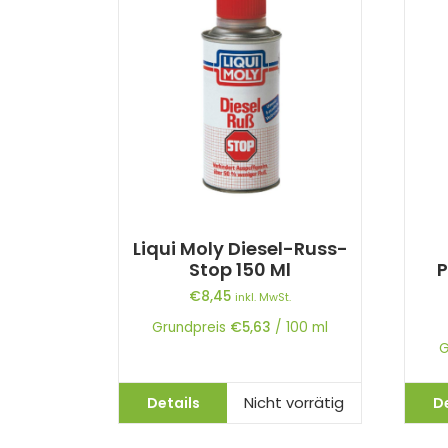
Liqui Moly Diesel-Russ-
Stop 150 Ml
P
€
8,45
inkl. MwSt.
Grundpreis
€
5,63
/
100
ml
G
Details
D
Nicht vorrätig