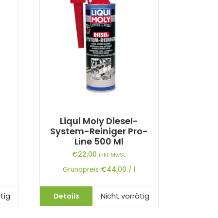
Liqui Moly Diesel-
System-Reiniger Pro-
Line 500 Ml
€
22,00
inkl. MwSt.
Grundpreis
€
44,00
/
l
Details
tig
Nicht vorrätig