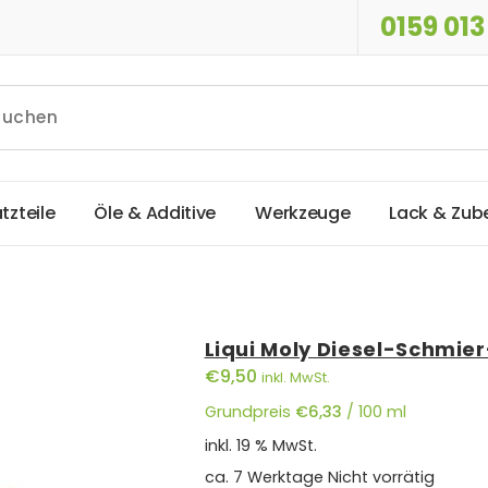
0159 013
a
t
z
t
e
i
l
e
Ö
l
e
&
A
d
d
i
t
i
v
e
W
e
r
k
z
e
u
g
e
L
a
c
k
&
Z
u
b
Liqui Moly Diesel-Schmier
€
9,50
inkl. MwSt.
Grundpreis
€
6,33
/
100
ml
inkl. 19 % MwSt.
ca. 7 Werktage
Nicht vorrätig