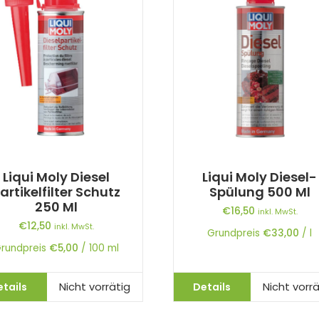
Liqui Moly Diesel
Liqui Moly Diesel-
artikelfilter Schutz
Spülung 500 Ml
250 Ml
€
16,50
inkl. MwSt.
€
12,50
inkl. MwSt.
Grundpreis
€
33,00
/
l
rundpreis
€
5,00
/
100
ml
etails
Details
Nicht vorrätig
Nicht vorrä