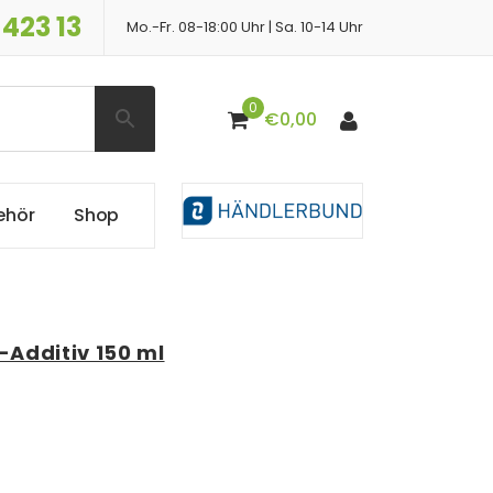
 423 13
Mo.-Fr. 08-18:00 Uhr | Sa. 10-14 Uhr
0
€
0,00
e
h
ö
r
S
h
o
p
-Additiv 150 ml