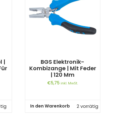
 |
BGS Elektronik-
Für
Kombizange | Mit Feder
| 120 Mm
€
5,75
inkl. MwSt.
In den Warenkorb
tig
2 vorrätig