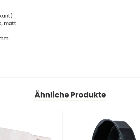
skant)
, matt
3 mm
Ähnliche Produkte