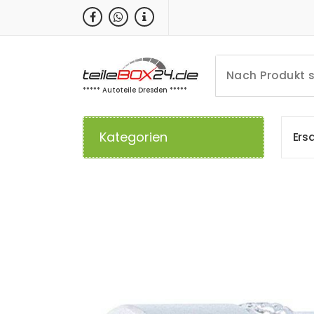
Zum
Inhalt
springen
***** Autoteile Dresden *****
Kategorien
E
r
s