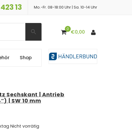
 423 13
Mo.-Fr. 08-18:00 Uhr | Sa. 10-14 Uhr
0
€
0,00
e
h
ö
r
S
h
o
p
z Sechskant | Antrieb
4″) | SW 10 mm
ktag
Nicht vorrätig