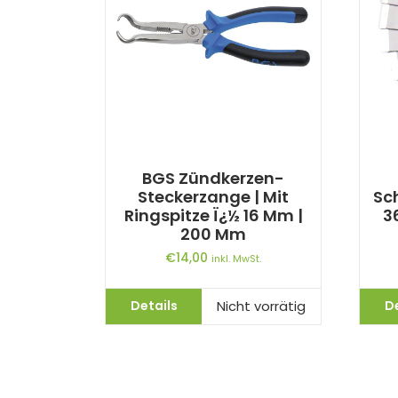
BGS Zündkerzen-
Steckerzange | Mit
Sch
Ringspitze Ï¿½ 16 Mm |
3
200 Mm
€
14,00
inkl. MwSt.
Details
D
Nicht vorrätig