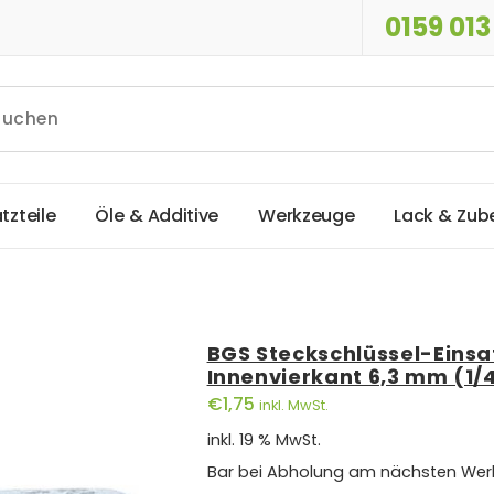
0159 013
a
t
z
t
e
i
l
e
Ö
l
e
&
A
d
d
i
t
i
v
e
W
e
r
k
z
e
u
g
e
L
a
c
k
&
Z
u
b
BGS Steckschlüssel-Einsat
Innenvierkant 6,3 mm (1/
€
1,75
inkl. MwSt.
inkl. 19 % MwSt.
Bar bei Abholung am nächsten Wer