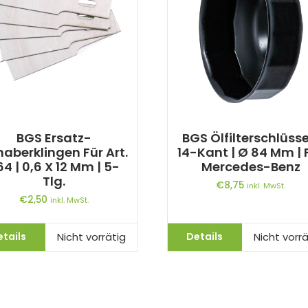
BGS Ersatz-
BGS Ölfilterschlüssel
aberklingen Für Art.
14-Kant | Ø 84 Mm | 
64 | 0,6 X 12 Mm | 5-
Mercedes-Benz
Tlg.
€
8,75
inkl. MwSt.
€
2,50
inkl. MwSt.
etails
Details
Nicht vorrätig
Nicht vorrä