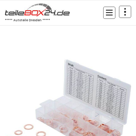
Zum
Inhalt
springen
***** Autoteile Dresden *****