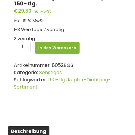
150-tlg.
€
29,50
inkl. MwSt.
inkl. 19 % MwSt.
1-3 Werktage
2 vorrätig
2 vorrätig
BGS
In den Warenkorb
Dichtring-
Sortiment
Artikelnummer:
8052BGS
|
Kategorie:
Sonstiges
Kupfer
Schlagwörter:
150-tlg.
,
Kupfer-Dichtring-
|
Sortiment
150-
tlg.
Menge
Beschreibung