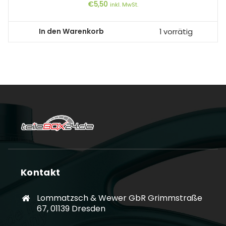
€
5,50
inkl. MwSt.
In den Warenkorb
1 vorrätig
Kontakt
Lommatzsch & Wewer GbR Grimmstraße
67, 01139 Dresden