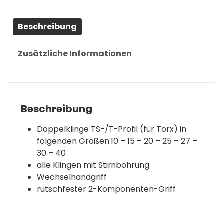
TS-
Profil
Beschreibung
(für
Torx
Plus)
Zusätzliche Informationen
|
8-
tlg.
Menge
Beschreibung
Doppelklinge TS-/T-Profil (für Torx) in
folgenden Größen 10 – 15 – 20 – 25 – 27 –
30 – 40
alle Klingen mit Stirnbohrung
Wechselhandgriff
rutschfester 2-Komponenten-Griff