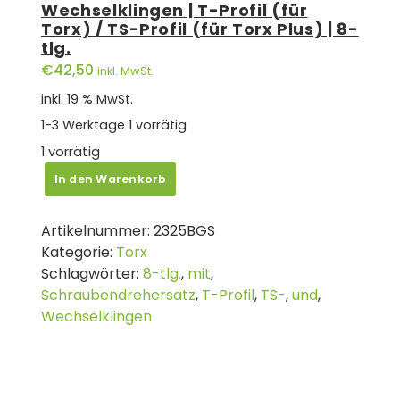
Wechselklingen | T-Profil (für
Torx) / TS-Profil (für Torx Plus) | 8-
tlg.
€
42,50
inkl. MwSt.
inkl. 19 % MwSt.
1-3 Werktage
1 vorrätig
1 vorrätig
BGS
In den Warenkorb
Schraubendreher-
Satz
Artikelnummer:
2325BGS
mit
Kategorie:
Torx
Wechselklingen
Schlagwörter:
8-tlg.
,
mit
,
|
Schraubendrehersatz
,
T-Profil
,
TS-
,
und
,
T-
Wechselklingen
Profil
(für
Torx)
/