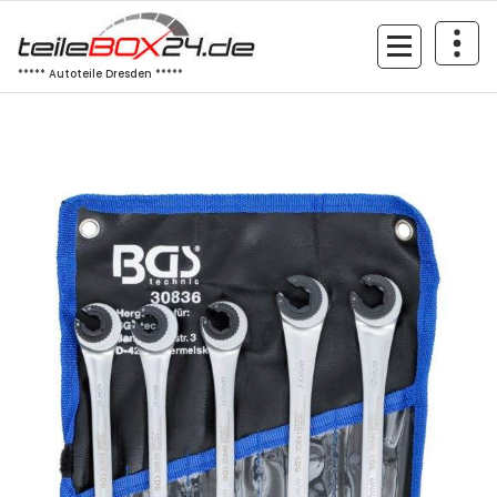
Zum
Inhalt
springen
***** Autoteile Dresden *****