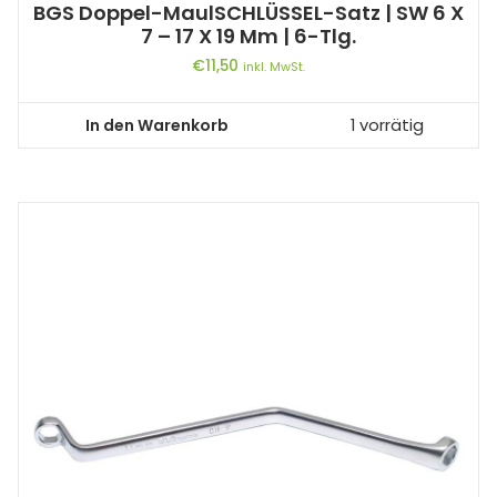
BGS Doppel-MaulSCHLÜSSEL-Satz | SW 6 X
7 – 17 X 19 Mm | 6-Tlg.
€
11,50
inkl. MwSt.
In den Warenkorb
1 vorrätig