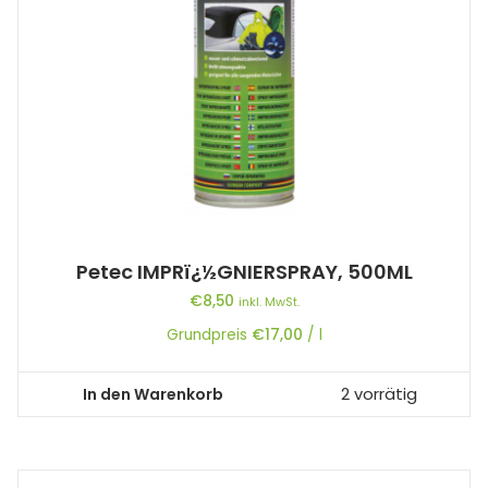
Petec IMPRï¿½GNIERSPRAY, 500ML
€
8,50
inkl. MwSt.
Grundpreis
€
17,00
/
l
In den Warenkorb
2 vorrätig