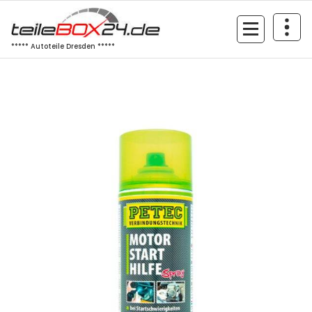
Zum
Inhalt
springen
***** Autoteile Dresden *****