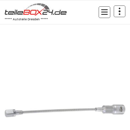
Zum
Inhalt
springen
***** Autoteile Dresden *****