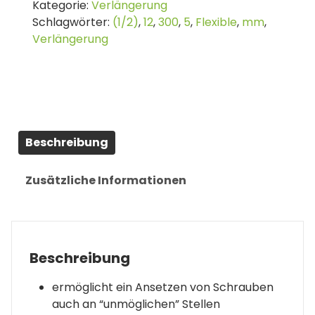
Kategorie:
Verlängerung
aussen-/Innenvierkant
Schlagwörter:
(1/2)
,
12
,
300
,
5
,
Flexible
,
mm
,
12,5
Verlängerung
mm
(1/2")
|
300
mm
Menge
Beschreibung
Zusätzliche Informationen
Beschreibung
ermöglicht ein Ansetzen von Schrauben
auch an “unmöglichen” Stellen