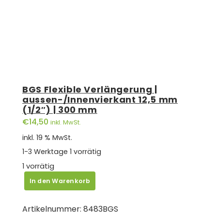
BGS Flexible Verlängerung |
aussen-/Innenvierkant 12,5 mm
(1/2″) | 300 mm
€
14,50
inkl. MwSt.
inkl. 19 % MwSt.
1-3 Werktage
1 vorrätig
1 vorrätig
BGS
In den Warenkorb
Flexible
Verlängerung
Artikelnummer:
8483BGS
|