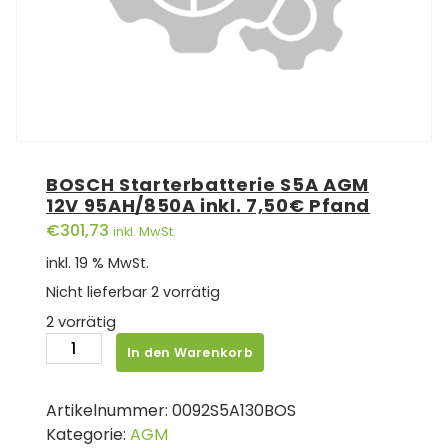
BOSCH Starterbatterie S5A AGM
12V 95AH/850A inkl. 7,50€ Pfand
€
301,73
inkl. MwSt.
inkl. 19 % MwSt.
Nicht lieferbar
2 vorrätig
2 vorrätig
BOSCH
In den Warenkorb
Starterbatterie
S5A
Artikelnummer:
0092S5A130BOS
AGM
Kategorie:
AGM
12V