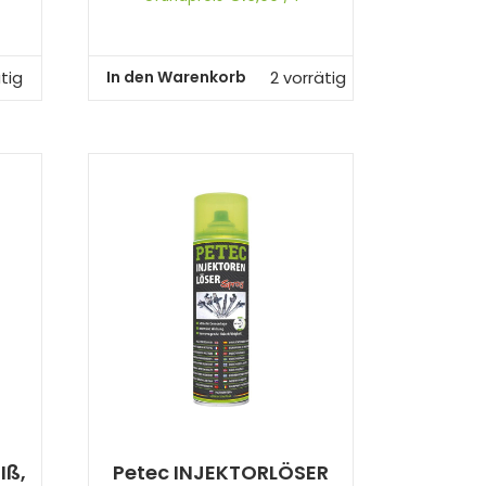
In den Warenkorb
tig
2 vorrätig
Iß,
Petec INJEKTORLÖSER