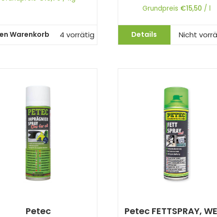
Grundpreis
€
15,50
/
l
den Warenkorb
Details
4 vorrätig
Nicht vorrä
Petec
Petec FETTSPRAY, WE