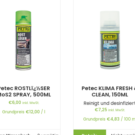
Petec ROSTLï¿½SER
Petec KLIMA FRESH
oS2 SPRAY, 500ML
CLEAN, 150ML
€
6,00
Reinigt und desinfizier
inkl. MwSt.
€
7,25
inkl. MwSt.
Grundpreis
€
12,00
/
l
Grundpreis
€
4,83
/
100
m