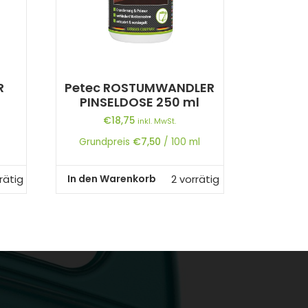
R
Petec ROSTUMWANDLER
PINSELDOSE 250 ml
€
18,75
inkl. MwSt.
Grundpreis
€
7,50
/
100
ml
In den Warenkorb
rätig
2 vorrätig