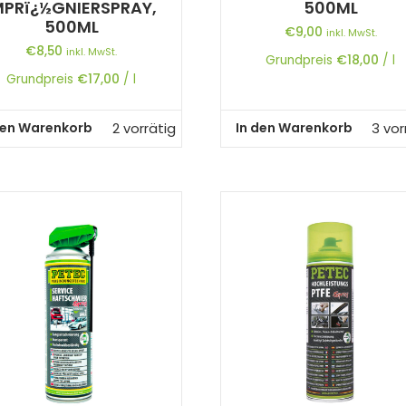
MPRï¿½GNIERSPRAY,
500ML
500ML
€
9,00
inkl. MwSt.
€
8,50
inkl. MwSt.
Grundpreis
€
18,00
/
l
Grundpreis
€
17,00
/
l
den Warenkorb
In den Warenkorb
2 vorrätig
3 vor