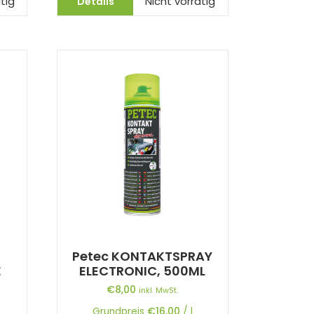
Details
tig
Nicht vorrätig
Petec KONTAKTSPRAY
E
ELECTRONIC, 500ML
€
8,00
inkl. MwSt.
Grundpreis
€
16,00
/
l