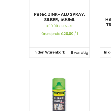
Petec ZINK-ALU SPRAY,
SILBER, 500ML
HA
T
€
10,00
inkl. MwSt.
Grundpreis
€
20,00
/
l
In den Warenkorb
In 
11 vorrätig