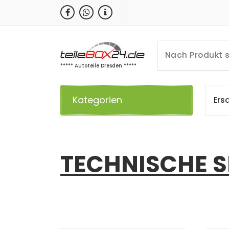
Zum
Inhalt
springen
***** Autoteile Dresden *****
Kategorien
E
r
s
TECHNISCHE 