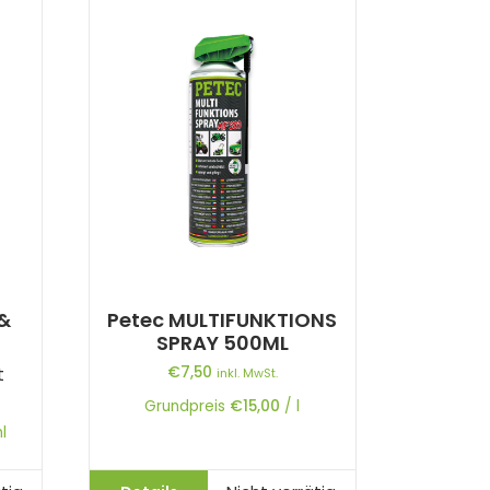
aufsteigend
 &
Petec MULTIFUNKTIONS
SPRAY 500ML
t
€
7,50
inkl. MwSt.
Grundpreis
€
15,00
/
l
l