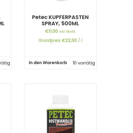
,
Petec KUPFERPASTEN
ML
SPRAY, 500ML
€
11,00
inkl. MwSt.
Grundpreis
€
22,00
/
l
In den Warenkorb
rätig
10 vorrätig