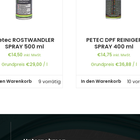
etec ROSTWANDLER
PETEC DPF REINIGE
SPRAY 500 ml
SPRAY 400 ml
€
14,50
€
14,75
inkl. MwSt.
inkl. MwSt.
Grundpreis
€
29,00
/
l
Grundpreis
€
36,88
/
l
den Warenkorb
In den Warenkorb
9 vorrätig
10 vor