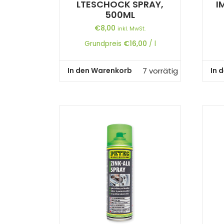
LTESCHOCK SPRAY,
I
500ML
€
8,00
inkl. MwSt.
Grundpreis
€
16,00
/
l
In den Warenkorb
In 
7 vorrätig