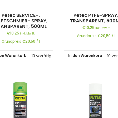
Petec SERVICE-,
Petec PTFE-SPRAY
FTSCHMIER- SPRAY,
TRANSPARENT, 500
RANSPARENT, 500ML
€
10,25
inkl. MwSt.
€
10,25
inkl. MwSt.
Grundpreis
€
20,50
/
l
Grundpreis
€
20,50
/
l
den Warenkorb
In den Warenkorb
10 vorrätig
10 vor