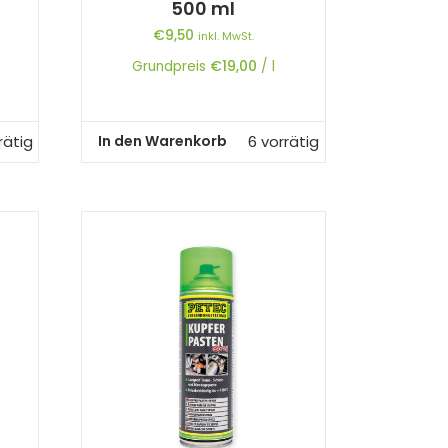
500 ml
€
9,50
inkl. MwSt.
Grundpreis
€
19,00
/
l
In den Warenkorb
rätig
6 vorrätig