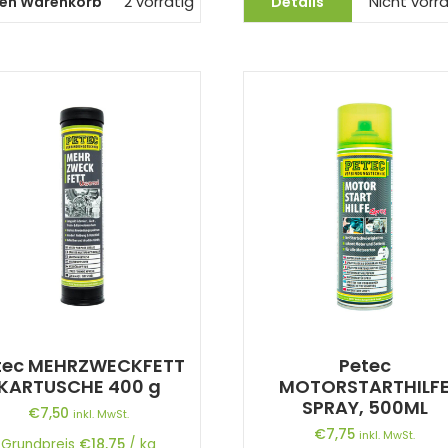
den Warenkorb
Details
2 vorrätig
Nicht vorrä
tec MEHRZWECKFETT
Petec
KARTUSCHE 400 g
MOTORSTARTHILF
SPRAY, 500ML
€
7,50
inkl. MwSt.
€
7,75
inkl. MwSt.
Grundpreis
€
18,75
/
kg