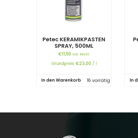
Petec KERAMIKPASTEN
P
SPRAY, 500ML
€
11,50
inkl. MwSt.
Grundpreis
€
23,00
/
l
In den Warenkorb
In 
16 vorrätig