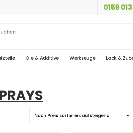
0159 013
a
t
z
t
e
i
l
e
Ö
l
e
&
A
d
d
i
t
i
v
e
W
e
r
k
z
e
u
g
e
L
a
c
k
&
Z
u
b
SPRAYS