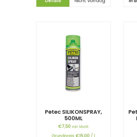
Details
In 
Nicht vorrätig
Petec SILIKONSPRAY,
Pe
500ML
€
7,50
inkl. MwSt.
Grundpreis
€
15,00
/
l