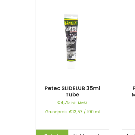
Petec SLIDELUB 35ml
Tube
M
€
4,75
inkl. MwSt.
Grundpreis
€
13,57
/
100
ml