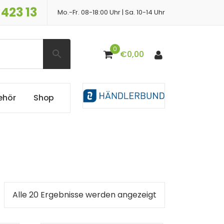
 423 13
Mo.-Fr. 08-18:00 Uhr | Sa. 10-14 Uhr
0
€
0,00
e
h
ö
r
S
h
o
p
Nach
Alle 20 Ergebnisse werden angezeigt
Preis
sortiert: