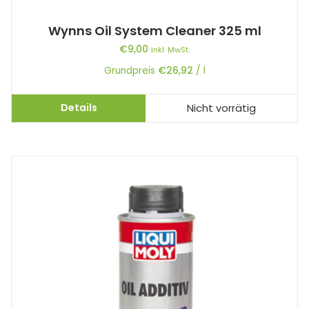
Wynns Oil System Cleaner 325 ml
€
9,00
inkl. MwSt.
Grundpreis
€
26,92
/
l
Details
Nicht vorrätig