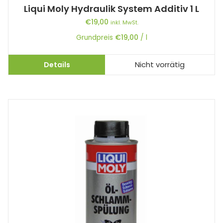
Liqui Moly Hydraulik System Additiv 1 L
€
19,00
inkl. MwSt.
Grundpreis
€
19,00
/
l
Details
Nicht vorrätig