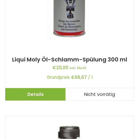
Liqui Moly Öl-Schlamm-Spülung 300 ml
€
20,00
inkl. MwSt.
Grundpreis
€
66,67
/
l
Details
Nicht vorrätig