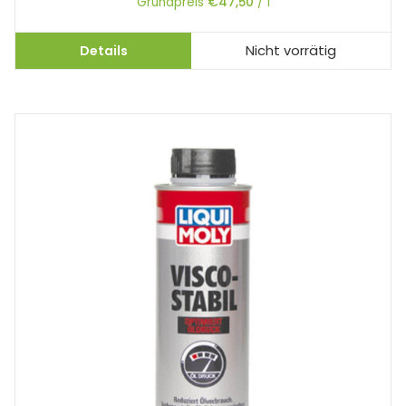
Grundpreis
€
47,50
/
l
Details
Nicht vorrätig