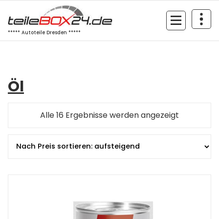
Zum
Inhalt
springen
***** Autoteile Dresden *****
Öl
Nach
Alle 16 Ergebnisse werden angezeigt
Preis
sortiert:
aufsteige