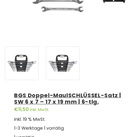
BGS Doppel-MaulSCHLÜSSEL-Satz |
SW 6 x 7 – 17 x 19 mm | 6-tlg.
€
11,50
inkl. MwSt.
inkl. 19 % MwSt.
1-3 Werktage
1 vorrätig