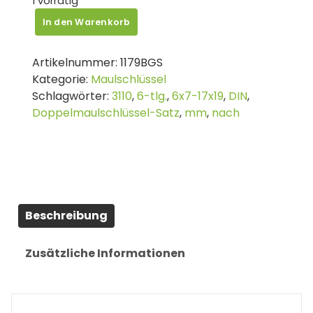
1 vorrätig
BGS
In den Warenkorb
Doppel-
MaulSCHLÜSSEL-
Artikelnummer:
1179BGS
Satz
Kategorie:
Maulschlüssel
|
Schlagwörter:
3110
,
6-tlg.
,
6x7-17x19
,
DIN
,
SW
Doppelmaulschlüssel-Satz
,
mm
,
nach
6
x
7
-
17
x
Beschreibung
19
mm
|
Zusätzliche Informationen
6-
tlg.
Menge