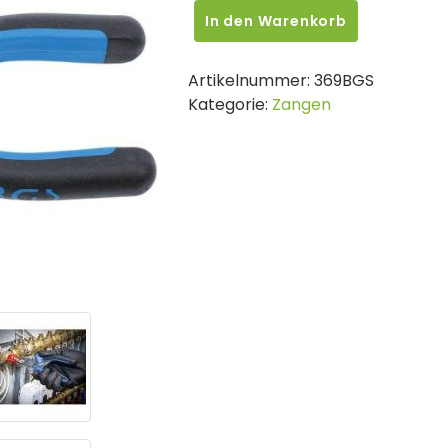
BGS
In den Warenkorb
Kombinationszange
|
Artikelnummer:
369BGS
165
Kategorie:
Zangen
mm
Menge