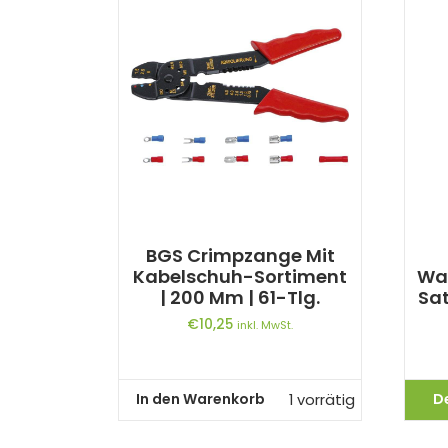
BGS Crimpzange Mit
Kabelschuh-Sortiment
Wa
| 200 Mm | 61-Tlg.
Sat
€
10,25
inkl. MwSt.
In den Warenkorb
D
1 vorrätig