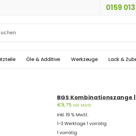
0159 013
a
t
z
t
e
i
l
e
Ö
l
e
&
A
d
d
i
t
i
v
e
W
e
r
k
z
e
u
g
e
L
a
c
k
&
Z
u
b
BGS Kombinationszange |
€
9,75
inkl. MwSt.
inkl. 19 % MwSt.
1-3 Werktage
1 vorrätig
1 vorrätig