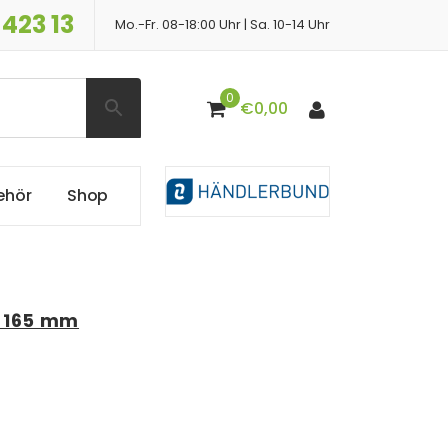
 423 13
Mo.-Fr. 08-18:00 Uhr | Sa. 10-14 Uhr
0
€
0,00
e
h
ö
r
S
h
o
p
 165 mm