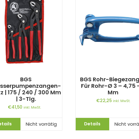
BGS
BGS Rohr-Biegezang
sserpumpenzangen-
Für Rohr-Ø 3 – 4,75 
z | 175 / 240 / 300 Mm
Mm
| 3-Tlg.
€
22,25
inkl. MwSt.
€
41,50
inkl. MwSt.
etails
Details
Nicht vorrätig
Nicht vorrä