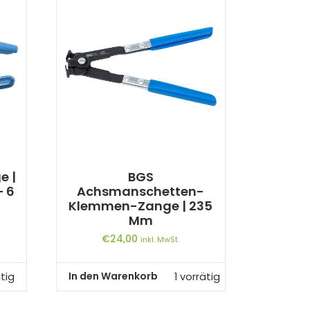
e |
BGS
– 6
Achsmanschetten-
Klemmen-Zange | 235
Mm
€
24,00
inkl. MwSt.
In den Warenkorb
tig
1 vorrätig