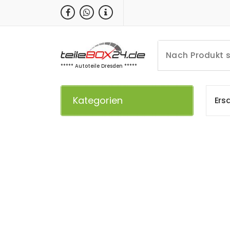
Zum
Inhalt
springen
***** Autoteile Dresden *****
Kategorien
E
r
s