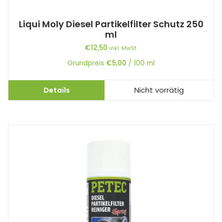
Liqui Moly Diesel Partikelfilter Schutz 250
ml
€
12,50
inkl. MwSt.
Grundpreis
€
5,00
/
100
ml
Details
Nicht vorrätig