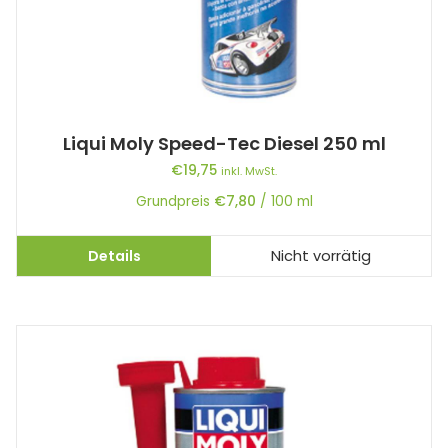
Liqui Moly Speed-Tec Diesel 250 ml
€
19,75
inkl. MwSt.
Grundpreis
€
7,80
/
100
ml
Details
Nicht vorrätig