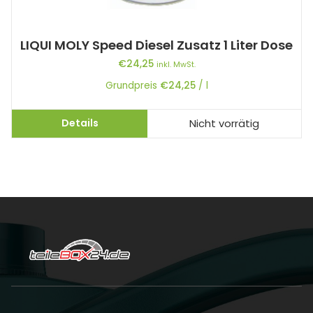
LIQUI MOLY Speed Diesel Zusatz 1 Liter Dose
€
24,25
inkl. MwSt.
Grundpreis
€
24,25
/
l
Details
Nicht vorrätig