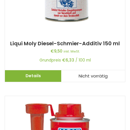
Liqui Moly Diesel-Schmier-Additiv 150 ml
€
9,50
inkl. MwSt.
Grundpreis
€
6,33
/
100
ml
Details
Nicht vorrätig