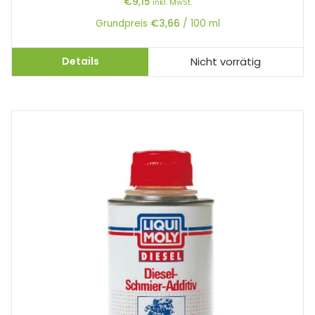
€
9,15
inkl. MwSt.
Grundpreis
€
3,66
/
100
ml
Details
Nicht vorrätig