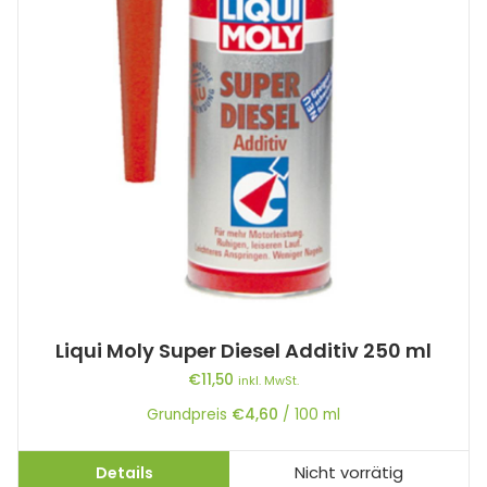
Liqui Moly Super Diesel Additiv 250 ml
€
11,50
inkl. MwSt.
Grundpreis
€
4,60
/
100
ml
Details
Nicht vorrätig