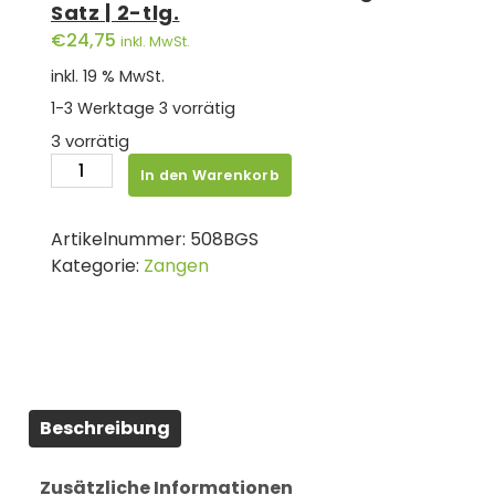
Satz | 2-tlg.
€
24,75
inkl. MwSt.
inkl. 19 % MwSt.
1-3 Werktage
3 vorrätig
3 vorrätig
BGS
In den Warenkorb
Achsmanschetten-
Zangen-
Artikelnummer:
508BGS
Satz
Kategorie:
Zangen
|
2-
tlg.
Menge
Beschreibung
Zusätzliche Informationen