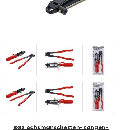
BGS Achsmanschetten-Zangen-