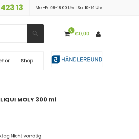
 423 13
Mo.-Fr. 08-18:00 Uhr | Sa. 10-14 Uhr
0
€
0,00
e
h
ö
r
S
h
o
p
r LIQUI MOLY 300 ml
ktag
Nicht vorrätig