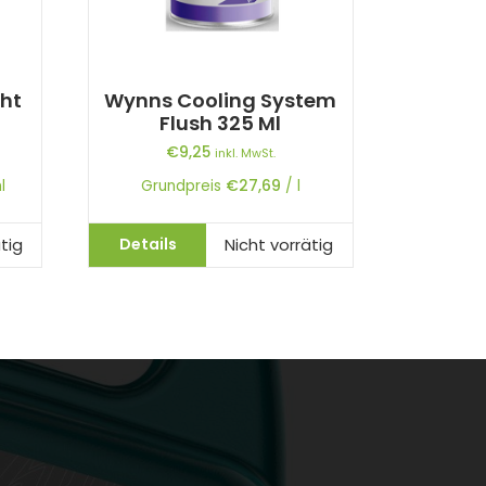
cht
Wynns Cooling System
Flush 325 Ml
€
9,25
inkl. MwSt.
l
Grundpreis
€
27,69
/
l
Details
tig
Nicht vorrätig