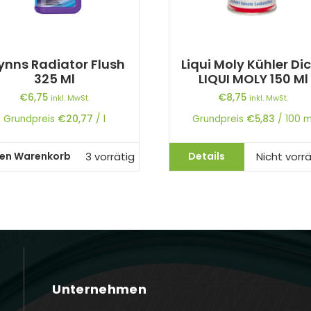
nns Radiator Flush
Liqui Moly Kühler Di
325 Ml
LIQUI MOLY 150 Ml
€
6,75
€
8,75
inkl. MwSt.
inkl. MwSt.
Grundpreis
€
20,77
/
l
Grundpreis
€
5,83
/
100
m
den Warenkorb
Details
3 vorrätig
Nicht vorrä
Unternehmen