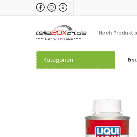
Zum
Inhalt
springen
***** Autoteile Dresden *****
Kategorien
E
r
s