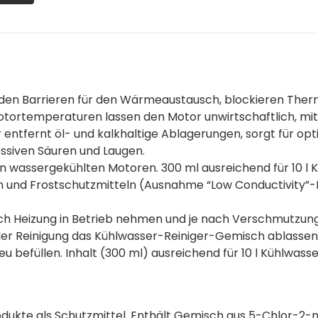
den Barrieren für den Wärmeaustausch, blockieren Ther
tortemperaturen lassen den Motor unwirtschaftlich, m
er entfernt öl- und kalkhaltige Ablagerungen, sorgt für 
essiven Säuren und Laugen.
n wassergekühlten Motoren. 300 ml ausreichend für 10 l K
n und Frostschutzmitteln (Ausnahme “Low Conductivity”-K
ch Heizung in Betrieb nehmen und je nach Verschmutzu
 der Reinigung das Kühlwasser-Reiniger-Gemisch ablassen
u befüllen. Inhalt (300 ml) ausreichend für 10 l Kühlwasse
dukte als Schutzmittel. Enthält Gemisch aus 5-Chlor-2-