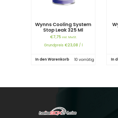
Wynns Cooling System
Wy
Stop Leak 325 Ml
€
7,75
inkl. MwSt.
Grundpreis
€
23,08
/
l
In den Warenkorb
In 
10 vorrätig