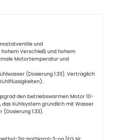
mostatventile und
it hohem Verschleiß und hohem
optimale Motortemperatur und
ühlwasser (Dosierung 1:33). Verträglich
ühlflüssigkeiten).
ngsgrad den betriebswarmen Motor 10-
, das Kühlsystem gründlich mit Wasser
r (Dosierung 1:33).
methyl-2H-isothiazol-3-on [EG Nr.