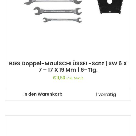
BGS Doppel-MaulSCHLÜSSEL-Satz | SW 6 X
7 – 17 X 19 Mm | 6-Tlg.
€
11,50
inkl. MwSt.
In den Warenkorb
1 vorrätig