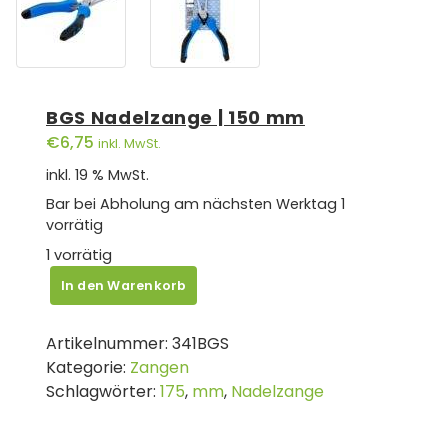
BGS Nadelzange | 150 mm
€
6,75
inkl. MwSt.
inkl. 19 % MwSt.
Bar bei Abholung am nächsten Werktag
1
vorrätig
1 vorrätig
BGS
In den Warenkorb
Nadelzange
|
Artikelnummer:
341BGS
150
Kategorie:
Zangen
mm
Schlagwörter:
175
,
mm
,
Nadelzange
Menge