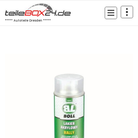
Zum
Inhalt
springen
***** Autoteile Dresden *****