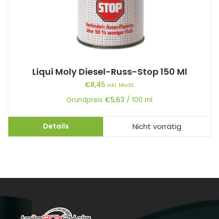
Liqui Moly Diesel-Russ-Stop 150 Ml
€
8,45
inkl. MwSt.
Grundpreis
€
5,63
/
100
ml
Details
Nicht vorrätig