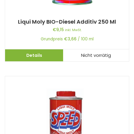
Liqui Moly BIO-Diesel Additiv 250 Ml
€
9,15
inkl. MwSt.
Grundpreis
€
3,66
/
100
ml
Details
Nicht vorrätig