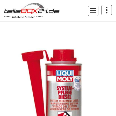
Zum
Inhalt
springen
***** Autoteile Dresden *****