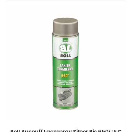
Boll Auspuff Lackspray Silber Bis 650ï¿½C