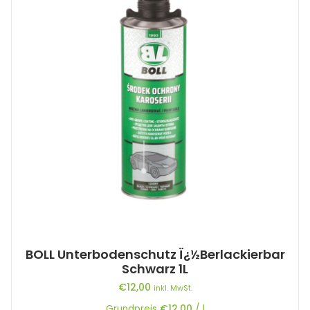
BOLL Unterbodenschutz Ï¿½berlackierbar
Schwarz 1L
€
12,00
inkl. MwSt.
Grundpreis
€
12,00
/
l