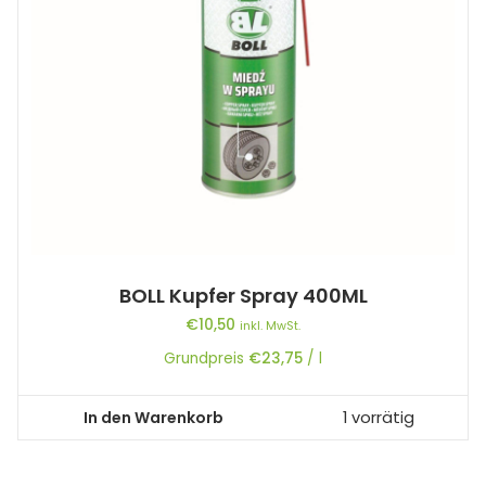
BOLL Kupfer Spray 400ML
€
10,50
inkl. MwSt.
Grundpreis
€
23,75
/
l
In den Warenkorb
1 vorrätig