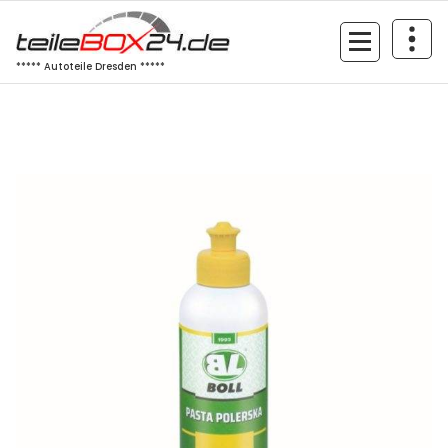
Zum
Inhalt
springen
***** Autoteile Dresden *****