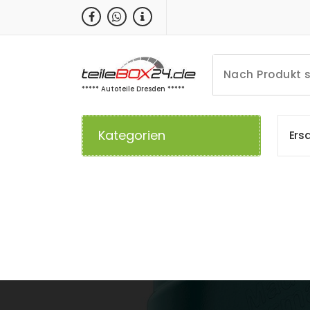
Zum
Inhalt
springen
***** Autoteile Dresden *****
Kategorien
E
r
s