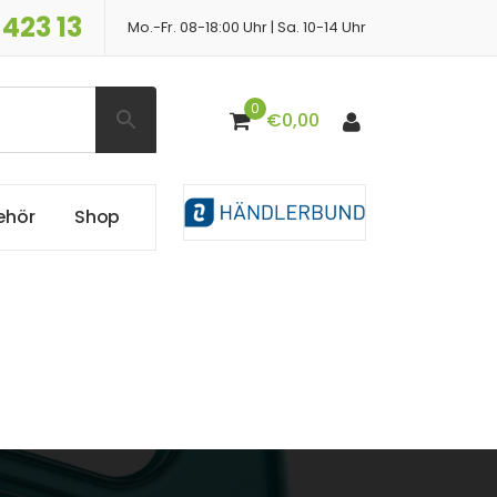
 423 13
Mo.-Fr. 08-18:00 Uhr | Sa. 10-14 Uhr
0
€
0,00
e
h
ö
r
S
h
o
p