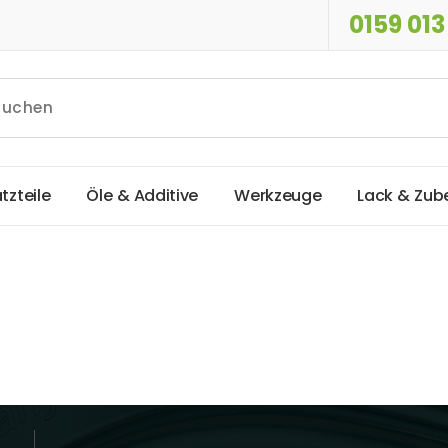
0159 013
a
t
z
t
e
i
l
e
Ö
l
e
&
A
d
d
i
t
i
v
e
W
e
r
k
z
e
u
g
e
L
a
c
k
&
Z
u
b