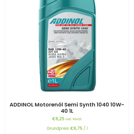
ADDINOL Motorenöl Semi Synth 1040 10W-
40 1L
€
6,25
inkl. MwSt.
Grundpreis
€
6,75
/
l