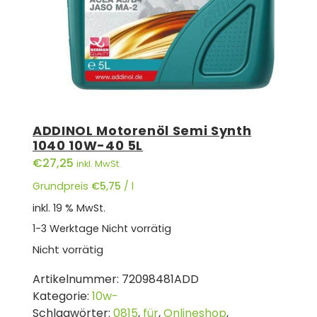
ADDINOL Motorenöl Semi Synth
1040 10W-40 5L
€
27,25
inkl. MwSt.
Grundpreis
€
5,75
/
l
inkl. 19 % MwSt.
1-3 Werktage
Nicht vorrätig
Nicht vorrätig
Artikelnummer:
72098481ADD
Kategorie:
10w-
Schlagwörter:
0815
,
für
,
Onlineshop
,