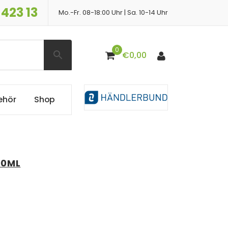
 423 13
Mo.-Fr. 08-18:00 Uhr | Sa. 10-14 Uhr
0
€
0,00
e
h
ö
r
S
h
o
p
00ML