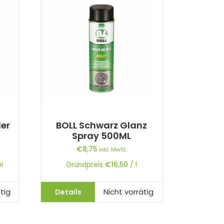
der
BOLL Schwarz Glanz
Spray 500ML
€
8,75
inkl. MwSt.
l
Grundpreis
€
16,50
/
l
Details
tig
Nicht vorrätig