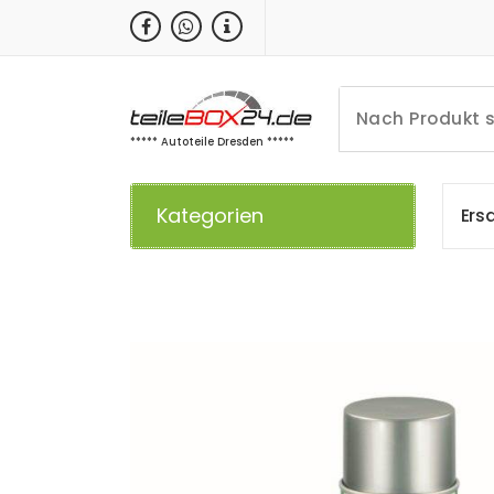
Zum
Inhalt
springen
***** Autoteile Dresden *****
Kategorien
E
r
s