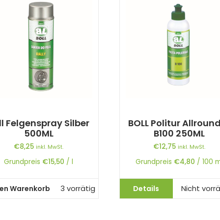
ll Felgenspray Silber
BOLL Politur Allroun
500ML
B100 250ML
€
8,25
€
12,75
inkl. MwSt.
inkl. MwSt.
Grundpreis
€
15,50
/
l
Grundpreis
€
4,80
/
100
m
den Warenkorb
Details
3 vorrätig
Nicht vorrä