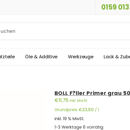
0159 013
a
t
z
t
e
i
l
e
Ö
l
e
&
A
d
d
i
t
i
v
e
W
e
r
k
z
e
u
g
e
L
a
c
k
&
Z
u
b
BOLL F?ller Primer grau 5
€
11,75
inkl. MwSt.
Grundpreis
€
23,50
/
l
inkl. 19 % MwSt.
1-3 Werktage
6 vorrätig