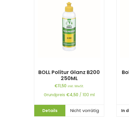
BOLL Politur Glanz B200
Bo
250ML
€
11,50
inkl. MwSt.
Grundpreis
€
4,50
/
100
ml
Details
In 
Nicht vorrätig