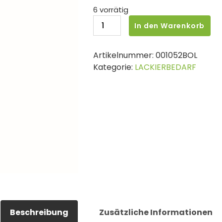
6 vorrätig
BOLL
In den Warenkorb
F?
ller
Artikelnummer:
001052BOL
Primer
Kategorie:
LACKIERBEDARF
grau
500ML
Menge
Beschreibung
Zusätzliche Informationen