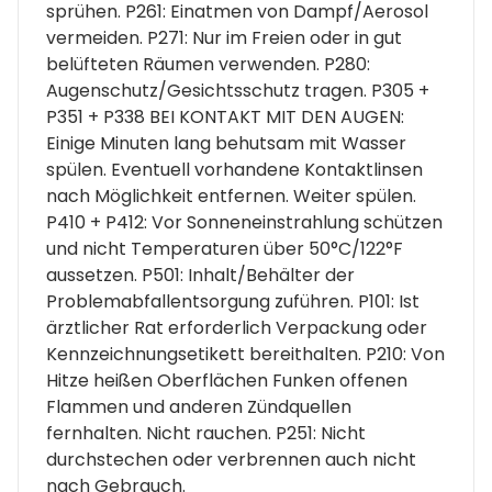
sprühen. P261: Einatmen von Dampf/Aerosol
vermeiden. P271: Nur im Freien oder in gut
belüfteten Räumen verwenden. P280:
Augenschutz/Gesichtsschutz tragen. P305 +
P351 + P338 BEI KONTAKT MIT DEN AUGEN:
Einige Minuten lang behutsam mit Wasser
spülen. Eventuell vorhandene Kontaktlinsen
nach Möglichkeit entfernen. Weiter spülen.
P410 + P412: Vor Sonneneinstrahlung schützen
und nicht Temperaturen über 50°C/122°F
aussetzen. P501: Inhalt/Behälter der
Problemabfallentsorgung zuführen. P101: Ist
ärztlicher Rat erforderlich Verpackung oder
Kennzeichnungsetikett bereithalten. P210: Von
Hitze heißen Oberflächen Funken offenen
Flammen und anderen Zündquellen
fernhalten. Nicht rauchen. P251: Nicht
durchstechen oder verbrennen auch nicht
nach Gebrauch.