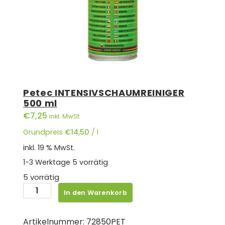
Petec INTENSIVSCHAUMREINIGER
500 ml
€
7,25
inkl. MwSt.
Grundpreis
€
14,50
/
l
inkl. 19 % MwSt.
1-3 Werktage
5 vorrätig
5 vorrätig
Petec
In den Warenkorb
INTENSIVSCHAUMREINIGER
500
Artikelnummer:
72850PET
ml