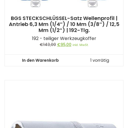
BGS STECKSCHLÜSSEL-Satz Wellenprofil |
Antrieb 6,3 Mm (1/4″) / 10 Mm (3/8″) / 12,5
Mm (1/2″) | 192-Tlg.
192 - teiliger Werkzeugkoffer
Ursprünglicher
Aktueller
€
143,00
€
95,00
inkl. MwSt.
Preis
Preis
war:
ist:
In den Warenkorb
1 vorrätig
€143,00
€95,00.