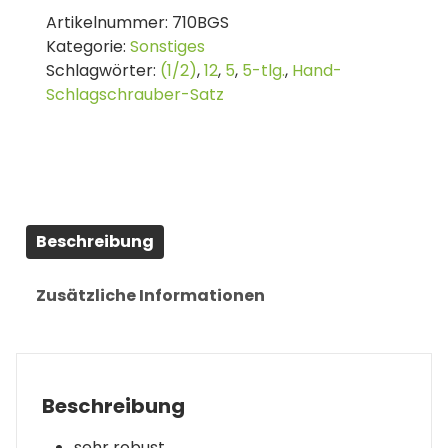
Schlagschrauber-
Artikelnummer:
710BGS
Satz
Kategorie:
Sonstiges
mit
Schlagwörter:
(1/2)
,
12
,
5
,
5-tlg.
,
Hand-
Bits
Schlagschrauber-Satz
|
5-
tlg.
Menge
Beschreibung
Zusätzliche Informationen
Beschreibung
sehr robust