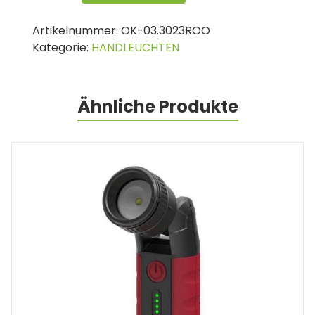
Handleuchte
300/600
Artikelnummer:
OK-03.3023ROO
LUM,
Kategorie:
HANDLEUCHTEN
1600
MAH,
FLEX
Menge
Ähnliche Produkte