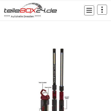
Zum
Inhalt
springen
***** Autoteile Dresden *****