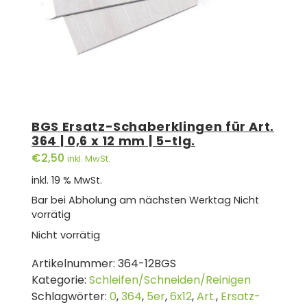
BGS Ersatz-Schaberklingen für Art.
364 | 0,6 x 12 mm | 5-tlg.
€
2,50
inkl. MwSt.
inkl. 19 % MwSt.
Bar bei Abholung am nächsten Werktag
Nicht
vorrätig
Nicht vorrätig
Artikelnummer:
364-12BGS
Kategorie:
Schleifen/Schneiden/Reinigen
Schlagwörter:
0
,
364
,
5er
,
6x12
,
Art.
,
Ersatz-