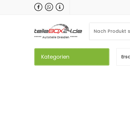
Zum
Inhalt
springen
***** Autoteile Dresden *****
Kategorien
E
r
s