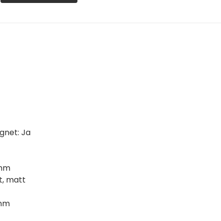
gnet: Ja
 mm
, matt
 mm