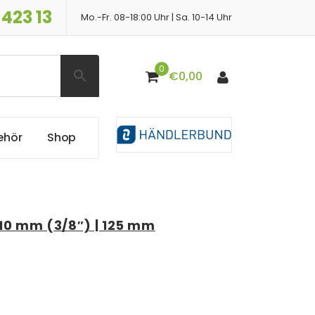
 423 13
Mo.-Fr. 08-18:00 Uhr | Sa. 10-14 Uhr
0
€
0,00
e
h
ö
r
S
h
o
p
10 mm (3/8″) | 125 mm