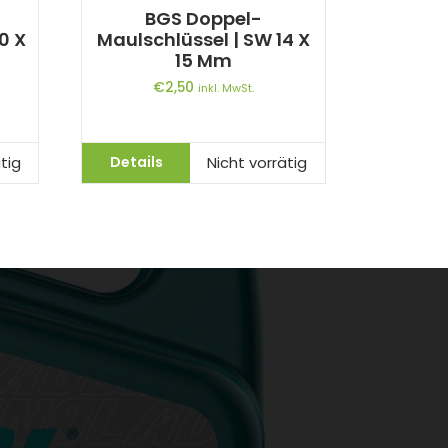
BGS Doppel-
0 X
Maulschlüssel | SW 14 X
15 Mm
€
2,50
inkl. MwSt.
Details
tig
Nicht vorrätig