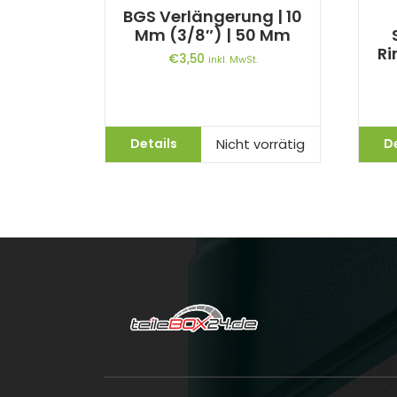
BGS Verlängerung | 10
Mm (3/8″) | 50 Mm
Ri
€
3,50
inkl. MwSt.
Details
D
Nicht vorrätig