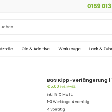
0159 013
a
t
z
t
e
i
l
e
Ö
l
e
&
A
d
d
i
t
i
v
e
W
e
r
k
z
e
u
g
e
L
a
c
k
&
Z
u
b
BGS Kipp-Verlängerung | 
€
5,00
inkl. MwSt.
inkl. 19 % MwSt.
1-3 Werktage
4 vorrätig
4 vorrätig