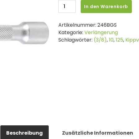
BGS
In den Warenkorb
Kipp-
Verlängerung
Artikelnummer:
246BGS
|
Kategorie:
Verlängerung
10
Schlagwörter:
(3/8)
,
10
,
125
,
Kippv
mm
(3/8")
|
125
mm
Menge
Beschreibung
Zusätzliche Informationen