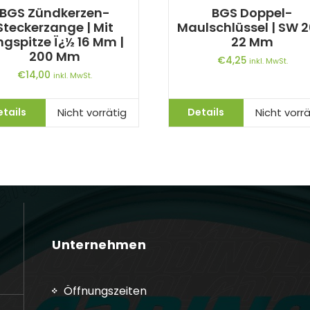
BGS Zündkerzen-
BGS Doppel-
Steckerzange | Mit
Maulschlüssel | SW 2
ngspitze Ï¿½ 16 Mm |
22 Mm
200 Mm
€
4,25
inkl. MwSt.
€
14,00
inkl. MwSt.
etails
Details
Nicht vorrätig
Nicht vorrä
Unternehmen
Öffnungszeiten