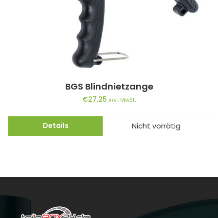
BGS Blindnietzange
€
27,25
inkl. MwSt.
Details
Nicht vorrätig