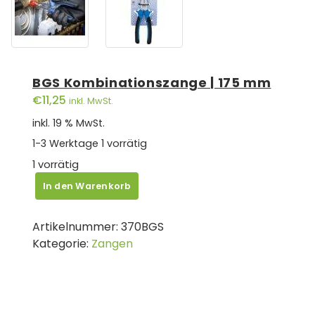
BGS Kombinationszange | 175 mm
€
11,25
inkl. MwSt.
inkl. 19 % MwSt.
1-3 Werktage
1 vorrätig
1 vorrätig
BGS
In den Warenkorb
Kombinationszange
|
Artikelnummer:
370BGS
175
Kategorie:
Zangen
mm
Menge