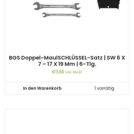
BGS Doppel-MaulSCHLÜSSEL-Satz | SW 6 X
7 – 17 X 19 Mm | 6-Tlg.
€
11,50
inkl. MwSt.
In den Warenkorb
1 vorrätig